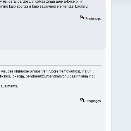
yręs, gerai paruoštų? Kolkas žinau apie a-force bjj ir
udomino kaip sportas ir kaip savigynos elementas. Lauksiu
Prisijungęs
 visuose klubuose pirmos treniruotės nemokamos), ir žiūri...
tikslus, lokaciją, bendraamžių/bendrasvorių pasirinkimą ir t.t.
 klausimams.
Prisijungęs