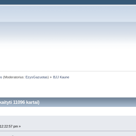
os
(Moderatorius:
EzysGazuotas
) »
BJJ Kaune
ityti 11096 kartai)
12:22:57 pm »