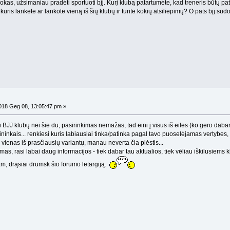
kas, užsimaniau pradėti sportuoti bjj. Kurį klubą patartumėte, kad treneris būtų pat
uris lankėte ar lankote vieną iš šių klubų ir turite kokių atsiliepimų? O pats bjj s
18 Geg 08, 13:05:47 pm »
JJ klubų nei šie du, pasirinkimas nemažas, tad eini į visus iš eilės (ko gero dabar
ininkais... renkiesi kuris labiausiai tinka/patinka pagal tavo puoselėjamas vertybes, 
 vienas iš prasčiausių variantų, manau neverta čia plėstis...
s, rasi labai daug informacijos - tiek dabar tau aktualios, tiek vėliau iškilusiems
m, drąsiai drumsk šio forumo letargiją.