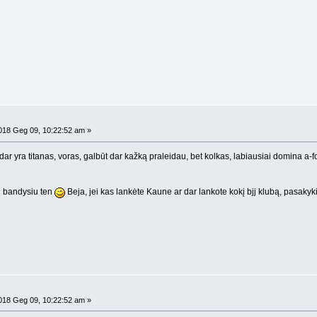
18 Geg 09, 10:22:52 am »
dar yra titanas, voras, galbūt dar kažką praleidau, bet kolkas, labiausiai domina a-forc
 bandysiu ten
Beja, jei kas lankėte Kaune ar dar lankote kokį bjj klubą, pasak
18 Geg 09, 10:22:52 am »