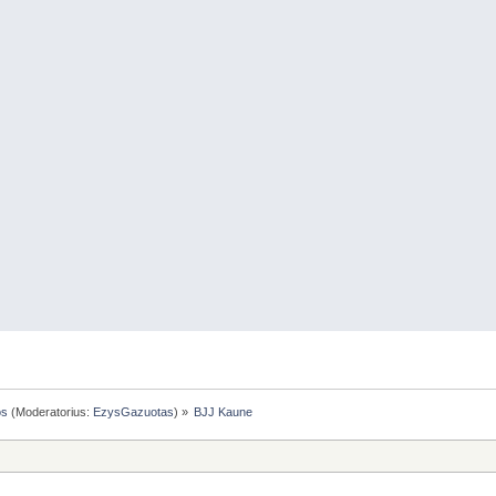
os
(Moderatorius:
EzysGazuotas
) »
BJJ Kaune