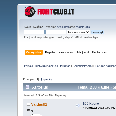
Sveiki,
Svečias
. Prašome
prisijungti
arba
registruotis
.
Prisijungti su prisijungimo vardu, slaptažodžiu ir sesijos ilgiu
Kategorijos
Pagalba
Kalendorius
Prisijungti
Registruotis
Portalo FightClub.lt diskusijų forumas
»
Administracija
»
Forumo naujien
Puslapiai: [
1
]
Į apačią
Autorius
Tema: BJJ Kaune (Ska
0 narių ir 1 Svečias žiūri šią temą.
BJJ Kaune
Vaidas91
«
įjungtas:
2018 Geg 08, 
10 kyu