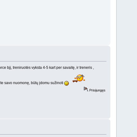
e bjj, treniruotės vyksta 4-5 kart per savaitę, ir treneris ,
ykite savo nuomonę, būtų įdomu sužinoti
Prisijungęs