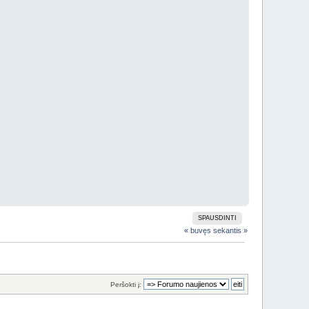
SPAUSDINTI
« buvęs
sekantis »
Peršokti į: