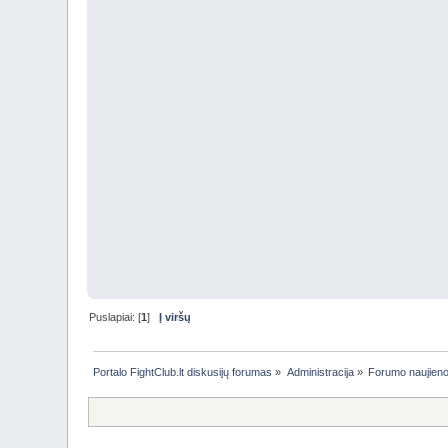
Puslapiai: [
1
]
Į viršų
Portalo FightClub.lt diskusijų forumas
»
Administracija
»
Forumo naujien