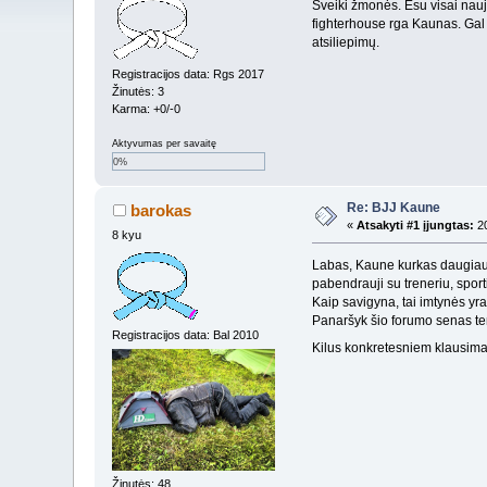
Sveiki žmonės. Esu visai naujo
fighterhouse rga Kaunas. Gal k
atsiliepimų.
Registracijos data: Rgs 2017
Žinutės: 3
Karma: +0/-0
Aktyvumas per savaitę
0%
Re: BJJ Kaune
barokas
«
Atsakyti #1 įjungtas:
20
8 kyu
Labas, Kaune kurkas daugiau B
pabendrauji su treneriu, sport
Kaip savigyna, tai imtynės yra
Panaršyk šio forumo senas tema
Registracijos data: Bal 2010
Kilus konkretesniem klausima
Žinutės: 48