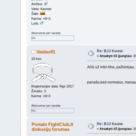
Amžius: 37
Vieta: Kaunas
Šalis:
Karma: +0/-0
Lytis:
Aktyvumas per savaitę
0%
Re: BJJ Kaune
Vaidas91
«
Atsakyti #2 įjungtas:
20
10 kyu
Ačiū už info! Aha, pažiūrėjau, 
panašu,kad normalus, manau
Registracijos data: Rgs 2017
Žinutės: 3
Karma: +0/-0
Aktyvumas per savaitę
0%
Re: BJJ Kaune
Portalo FightClub.lt
diskusijų forumas
«
Atsakyti #2 įjungtas:
20