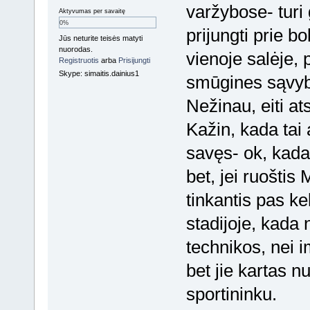
varžybose- turi 
Aktyvumas per savaitę
0%
prijungti prie b
Jūs neturite teisės matyti
nuorodas.
vienoje salėje, 
Registruotis
arba
Prisijungti
Skype: simaitis.dainius1
smūgines sąvybe
Nežinau, eiti ats
Kažin, kada tai 
savęs- ok, kada 
bet, jei ruošti
tinkantis pas ke
stadijoje, kada
technikos, nei im
bet jie kartas nu
sportininku.