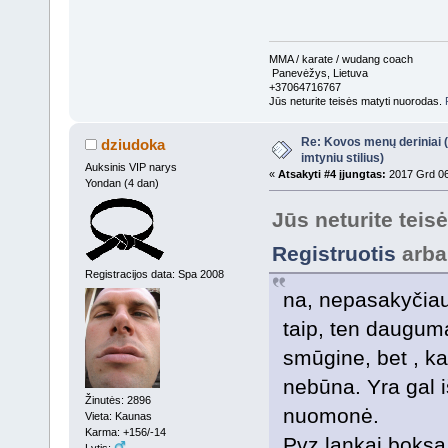
MMA / karate / wudang coach
Panevėžys, Lietuva
+37064716767
Jūs neturite teisės matyti nuorodas.
Re: Kovos menų deriniai (s
dziudoka
imtyniu stilius)
Auksinis VIP narys
«
Atsakyti #4 įjungtas:
2017 Grd 06
Yondan (4 dan)
Jūs neturite teis
Registruotis
arb
Registracijos data: Spa 2008
na, nepasakyčia
taip, ten daugum
smūgine, bet , ka
nebūna. Yra gal i
Žinutės: 2896
nuomonė.
Vieta: Kaunas
Karma: +156/-14
Pvz.lankai boksą
Lytis: