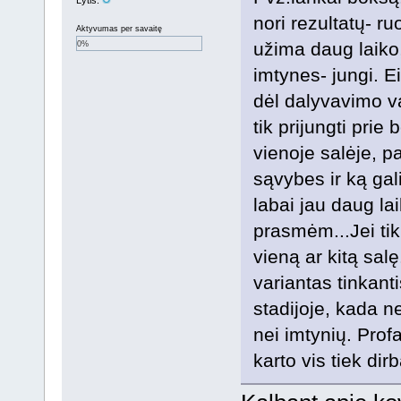
nori rezultatų- r
Aktyvumas per savaitę
užima daug laiko,
0%
imtynes- jungi. Ein
dėl dalyvavimo va
tik prijungti pri
vienoje salėje, p
sąvybes ir ką gali
labai jau daug lai
prasmėm...Jei tik
vieną ar kitą sal
variantas tinkanti
stadijoje, kada 
nei imtynių. Profa
karto vis tiek dir