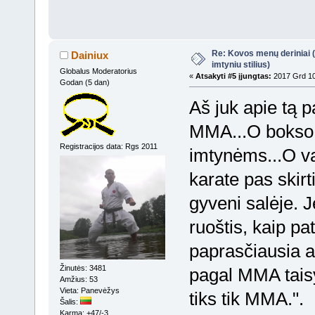
Re: Kovos menų deriniai (s
Dainiux
imtyniu stilius)
Globalus Moderatorius
«
Atsakyti #5 įjungtas:
2017 Grd 10
Godan (5 dan)
Aš juk apie tą p
MMA...O bokso t
Registracijos data: Rgs 2011
imtynėms...O va
karate pas skirt
gyveni salėje. J
ruoštis, kaip pa
paprasčiausia ats
Žinutės: 3481
pagal MMA taisyk
Amžius: 53
Vieta: Panevėžys
tiks tik MMA.".
Šalis:
Karma: +47/-3