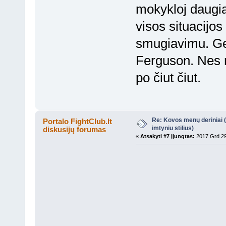
mokykloj daugia
visos situacijos 
smugiavimu. Ge
Ferguson. Nes m
po čiut čiut.
Re: Kovos menų deriniai (s
Portalo FightClub.lt
imtyniu stilius)
diskusijų forumas
«
Atsakyti #7 įjungtas:
2017 Grd 29