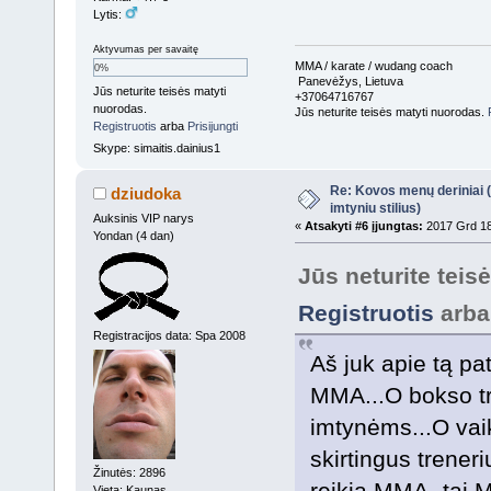
Lytis:
Aktyvumas per savaitę
MMA / karate / wudang coach
0%
Panevėžys, Lietuva
Jūs neturite teisės matyti
+37064716767
nuorodas.
Jūs neturite teisės matyti nuorodas.
Registruotis
arba
Prisijungti
Skype: simaitis.dainius1
Re: Kovos menų deriniai (s
dziudoka
imtyniu stilius)
Auksinis VIP narys
«
Atsakyti #6 įjungtas:
2017 Grd 18
Yondan (4 dan)
Jūs neturite teis
Registruotis
arb
Registracijos data: Spa 2008
Aš juk apie tą pat
MMA...O bokso tr
imtynėms...O vaik
skirtingus treneri
Žinutės: 2896
reikia MMA- tai MM
Vieta: Kaunas