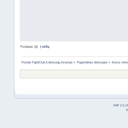
Puslapiai: [
1
]
Į viršų
Portalo FightClub.lt diskusijų forumas
»
Pagrindines diskusijos
»
Kovos men
SMF 2.0.1
S