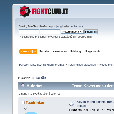
Sveiki,
Svečias
. Prašome
prisijungti
arba
registruotis
.
Prisijungti su prisijungimo vardu, slaptažodžiu ir sesijos ilgiu
Kategorijos
Pagalba
Kalendorius
Prisijungti
Registruotis
Portalo FightClub.lt diskusijų forumas
»
Pagrindines diskusijos
»
Kovos men
Puslapiai: [
1
]
Į apačią
Autorius
Tema: Kovos menų derinia
0 narių ir 1 Svečias žiūri šią temą.
Kovos menų deriniai (smugi
Teadrinker
stilius)
9 kyu
«
įjungtas:
2017 Lap 20, 14:46:40 p