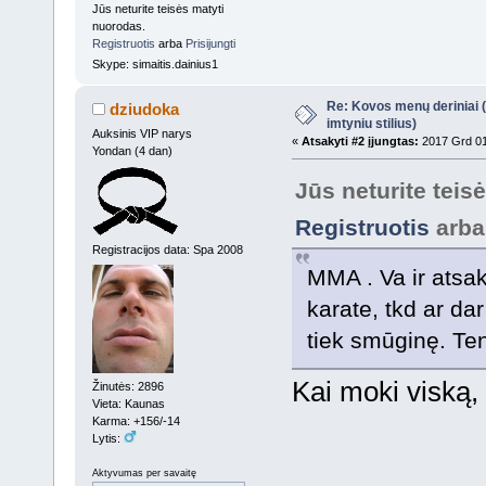
Jūs neturite teisės matyti
nuorodas.
Registruotis
arba
Prisijungti
Skype: simaitis.dainius1
Re: Kovos menų deriniai (s
dziudoka
imtyniu stilius)
Auksinis VIP narys
«
Atsakyti #2 įjungtas:
2017 Grd 01
Yondan (4 dan)
Jūs neturite teis
Registruotis
arb
Registracijos data: Spa 2008
MMA . Va ir atsa
karate, tkd ar da
tiek smūginę. Ten 
Kai moki viską,
Žinutės: 2896
Vieta: Kaunas
Karma: +156/-14
Lytis:
Aktyvumas per savaitę