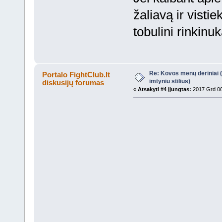
žaliavą ir visti
tobulini rinkinuk
Re: Kovos menų deriniai (s
Portalo FightClub.lt
imtyniu stilius)
diskusijų forumas
«
Atsakyti #4 įjungtas:
2017 Grd 06