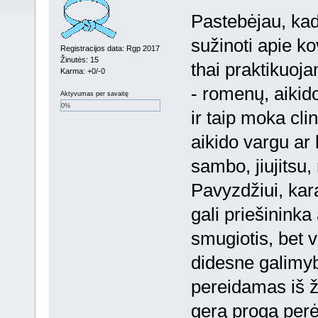
Pastebėjau, kad
sužinoti apie k
Registracijos data: Rgp 2017
Žinutės: 15
thai praktikuojan
Karma: +0/-0
- romenų, aikido
Aktyvumas per savaitę
0%
ir taip moka cl
aikido vargu ar 
sambo, jiujitsu, 
Pavyzdžiui, kar
gali priešininka
smugiotis, bet v
didesne galimybė
pereidamas iš ž
gerą progą perė