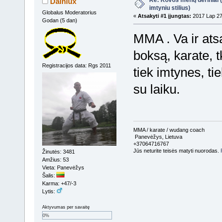
Re: Kovos menų deriniai (s
Dainiux
imtyniu stilius)
Globalus Moderatorius
«
Atsakyti #1 įjungtas:
2017 Lap 27
Godan (5 dan)
MMA . Va ir ats
boksą, karate, 
Registracijos data: Rgs 2011
tiek imtynes, ti
su laiku.
MMA / karate / wudang coach
Panevėžys, Lietuva
+37064716767
Jūs neturite teisės matyti nuorodas.
Žinutės: 3481
Amžius: 53
Vieta: Panevėžys
Šalis:
Karma: +47/-3
Lytis:
Aktyvumas per savaitę
0%