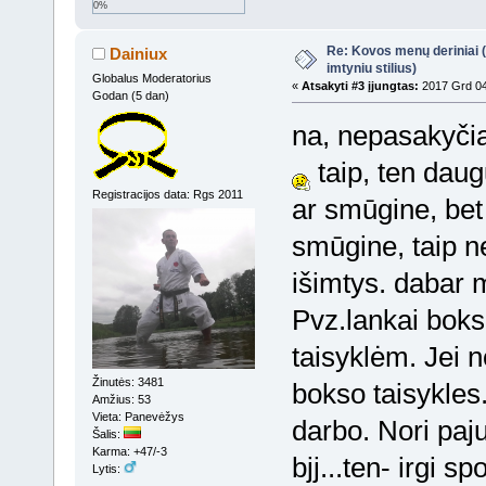
0%
Re: Kovos menų deriniai (s
Dainiux
imtyniu stilius)
Globalus Moderatorius
«
Atsakyti #3 įjungtas:
2017 Grd 04
Godan (5 dan)
na, nepasakyči
taip, ten dau
Registracijos data: Rgs 2011
ar smūgine, bet 
smūgine, taip ne
išimtys. dabar
Pvz.lankai boks
taisyklėm. Jei n
Žinutės: 3481
bokso taisykles.
Amžius: 53
Vieta: Panevėžys
darbo. Nori paju
Šalis:
Karma: +47/-3
bjj...ten- irgi s
Lytis: