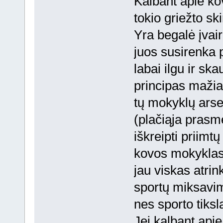
Kalbant apie ko
tokio griežto sk
Yra begalė įvai
juos susirenka 
labai ilgu ir ska
principas maži
tų mokyklų arsen
(plačiąja prasme)
iškreipti priimtų
kovos mokyklas,
jau viskas atrin
sportų miksavim
nes sporto tiksla
Jei kalbant apie