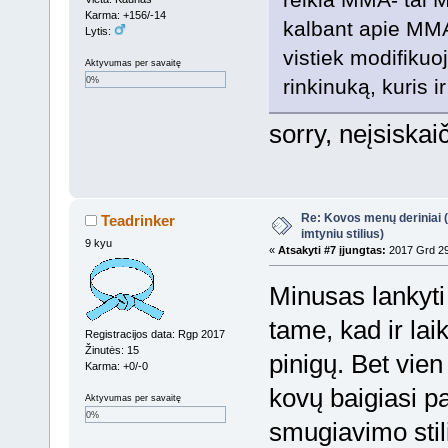
Karma: +156/-14
kalbant apie MMA,
Lytis:
vistiek modifikuo
Aktyvumas per savaitę
rinkinuką, kuris i
0%
sorry, neįsiskai
Re: Kovos menų deriniai (s
Teadrinker
imtyniu stilius)
9 kyu
«
Atsakyti #7 įjungtas:
2017 Grd 29
Minusas lankyt
tame, kad ir lai
Registracijos data: Rgp 2017
Žinutės: 15
pinigų. Bet vi
Karma: +0/-0
kovų baigiasi pa
Aktyvumas per savaitę
0%
smugiavimo stili