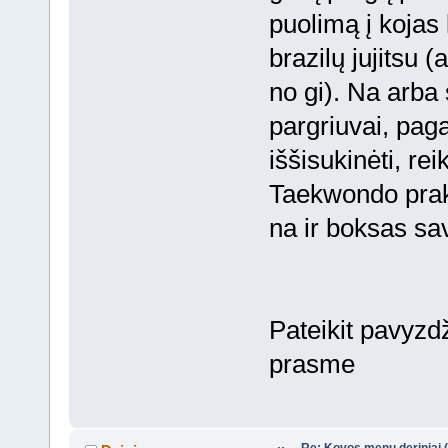
puolimą į kojas
brazilų jujitsu (
no gi). Na arba s
pargriuvai, pagav
iššisukinėti, re
Taekwondo prakt
na ir boksas s
Pateikit pavyzdž
prasme