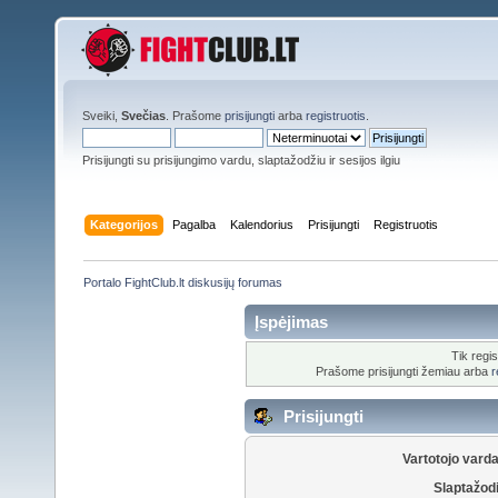
Sveiki,
Svečias
. Prašome
prisijungti
arba
registruotis
.
Prisijungti su prisijungimo vardu, slaptažodžiu ir sesijos ilgiu
Kategorijos
Pagalba
Kalendorius
Prisijungti
Registruotis
Portalo FightClub.lt diskusijų forumas
Įspėjimas
Tik regis
Prašome prisijungti žemiau arba
r
Prisijungti
Vartotojo vard
Slaptažod