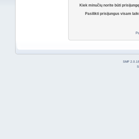
Kiek minučių norite būti prisijung
Pasilikti prisijungus visam laik
Pa
SMF 2.0.1
S