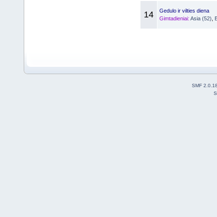
Gedulo ir vilties diena
14
Gimtadieniai:
Asia (52)
,
B
SMF 2.0.1
S