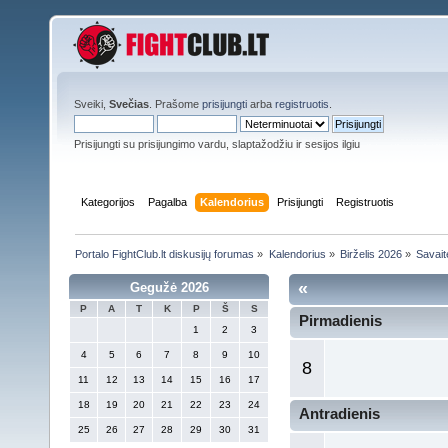
Sveiki,
Svečias
. Prašome
prisijungti
arba
registruotis
.
Prisijungti su prisijungimo vardu, slaptažodžiu ir sesijos ilgiu
Kategorijos
Pagalba
Kalendorius
Prisijungti
Registruotis
Portalo FightClub.lt diskusijų forumas
»
Kalendorius
»
Birželis 2026
»
Savait
«
Gegužė 2026
P
A
T
K
P
Š
S
Pirmadienis
1
2
3
4
5
6
7
8
9
10
8
11
12
13
14
15
16
17
18
19
20
21
22
23
24
Antradienis
25
26
27
28
29
30
31