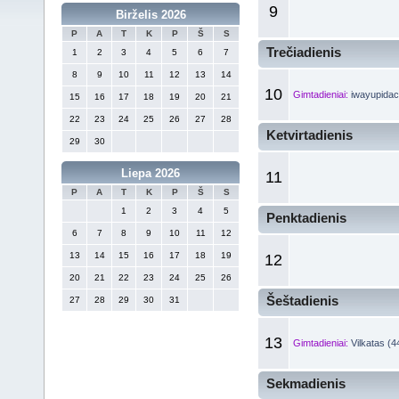
9
Birželis 2026
P
A
T
K
P
Š
S
Trečiadienis
1
2
3
4
5
6
7
8
9
10
11
12
13
14
10
Gimtadieniai:
iwayupidac
15
16
17
18
19
20
21
22
23
24
25
26
27
28
Ketvirtadienis
29
30
Liepa 2026
11
P
A
T
K
P
Š
S
1
2
3
4
5
Penktadienis
6
7
8
9
10
11
12
13
14
15
16
17
18
19
12
20
21
22
23
24
25
26
Šeštadienis
27
28
29
30
31
13
Gimtadieniai:
Vilkatas (4
Sekmadienis