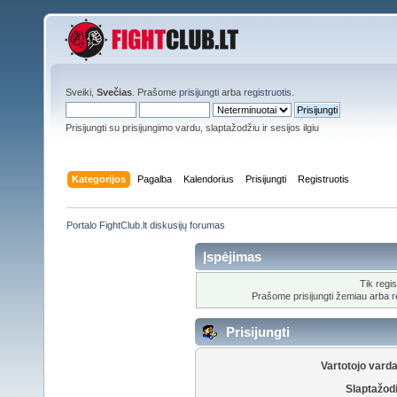
Sveiki,
Svečias
. Prašome
prisijungti
arba
registruotis
.
Prisijungti su prisijungimo vardu, slaptažodžiu ir sesijos ilgiu
Kategorijos
Pagalba
Kalendorius
Prisijungti
Registruotis
Portalo FightClub.lt diskusijų forumas
Įspėjimas
Tik regis
Prašome prisijungti žemiau arba
r
Prisijungti
Vartotojo vard
Slaptažod