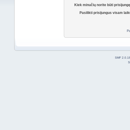
Kiek minučių norite būti prisijung
Pasilikti prisijungus visam laik
Pa
SMF 2.0.1
S