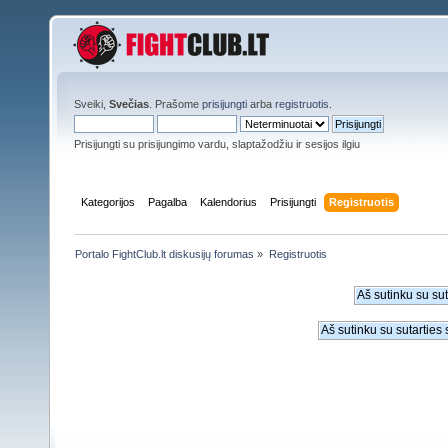
Sveiki,
Svečias
. Prašome
prisijungti
arba
registruotis
.
Prisijungti su prisijungimo vardu, slaptažodžiu ir sesijos ilgiu
Kategorijos
Pagalba
Kalendorius
Prisijungti
Registruotis
Portalo FightClub.lt diskusijų forumas
»
Registruotis