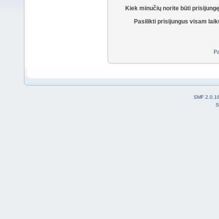
Kiek minučių norite būti prisijung
Pasilikti prisijungus visam laik
Pa
SMF 2.0.1
S