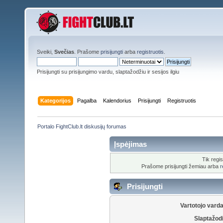
Sveiki,
Svečias
. Prašome
prisijungti
arba
registruotis
.
Prisijungti su prisijungimo vardu, slaptažodžiu ir sesijos ilgiu
Kategorijos
Pagalba
Kalendorius
Prisijungti
Registruotis
Portalo FightClub.lt diskusijų forumas
Įspėjimas
Tik regis
Prašome prisijungti žemiau arba
r
Prisijungti
Vartotojo vard
Slaptažod