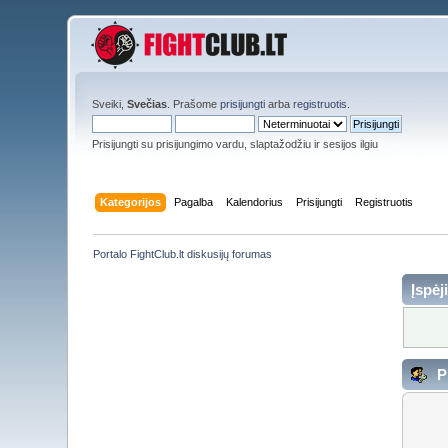
Sveiki,
Svečias
. Prašome
prisijungti
arba
registruotis
.
Prisijungti su prisijungimo vardu, slaptažodžiu ir sesijos ilgiu
Kategorijos
Pagalba
Kalendorius
Prisijungti
Registruotis
Portalo FightClub.lt diskusijų forumas
Įspėj
Pr