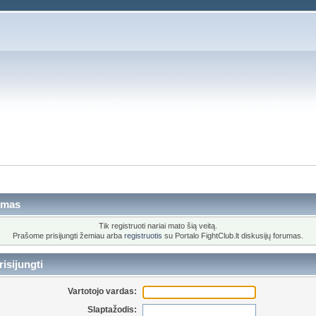
imas
Tik registruoti nariai mato šią veitą.
Prašome prisijungti žemiau arba
registruotis
su Portalo FightClub.lt diskusijų forumas.
isijungti
Vartotojo vardas:
Slaptažodis: