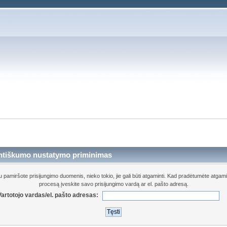
ntiškumo nustatymo priminimas
u pamiršote prisijungimo duomenis, nieko tokio, jie gali būti atgaminti. Kad pradėtumėte atgam
procesą įveskite savo prisijungimo vardą ar el. pašto adresą.
Vartotojo vardas/el. pašto adresas: