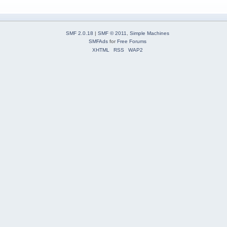
SMF 2.0.18
|
SMF © 2011
,
Simple Machines
SMFAds
for
Free Forums
XHTML
RSS
WAP2