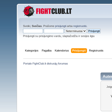
Sveiki,
Svečias
. Prašome
prisijungti
arba
registruotis
.
Prisijungti su prisijungimo vardu, slaptažodžiu ir sesijos ilgiu
Kategorijos
Pagalba
Kalendorius
Prisijungti
Registruotis
Portalo FightClub.lt diskusijų forumas
Aute
Jeig