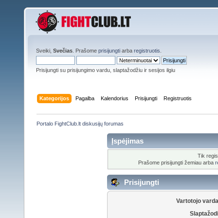
Sveiki,
Svečias
. Prašome
prisijungti
arba
registruotis
.
Prisijungti su prisijungimo vardu, slaptažodžiu ir sesijos ilgiu
Kategorijos
Pagalba
Kalendorius
Prisijungti
Registruotis
Portalo FightClub.lt diskusijų forumas
Įspėjimas
Tik regis
Prašome prisijungti žemiau arba
r
Prisijungti
Vartotojo vard
Slaptažod