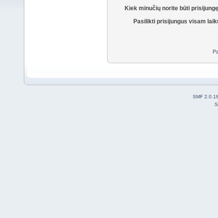
Kiek minučių norite būti prisijung
Pasilikti prisijungus visam laik
Pa
SMF 2.0.1
S