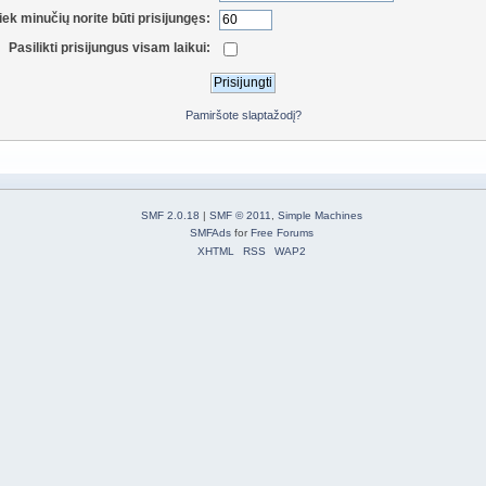
iek minučių norite būti prisijungęs:
Pasilikti prisijungus visam laikui:
Pamiršote slaptažodį?
SMF 2.0.18
|
SMF © 2011
,
Simple Machines
SMFAds
for
Free Forums
XHTML
RSS
WAP2