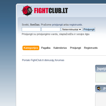
Sveiki,
Svečias
. Prašome
prisijungti
arba
registruotis
.
Prisijungti su prisijungimo vardu, slaptažodžiu ir sesijos ilgiu
Kategorijos
Pagalba
Kalendorius
Prisijungti
Registruotis
Portalo FightClub.lt diskusijų forumas
Įspėj
Pr