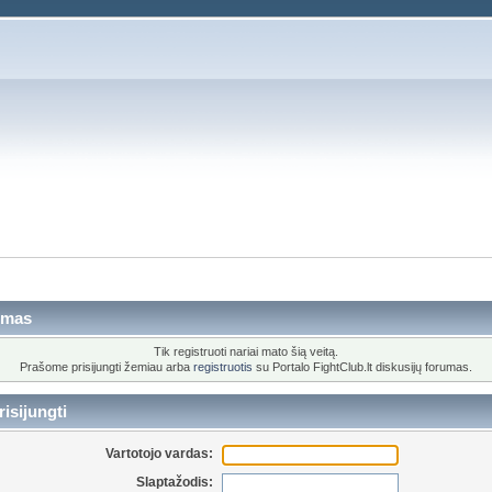
imas
Tik registruoti nariai mato šią veitą.
Prašome prisijungti žemiau arba
registruotis
su Portalo FightClub.lt diskusijų forumas.
isijungti
Vartotojo vardas:
Slaptažodis: