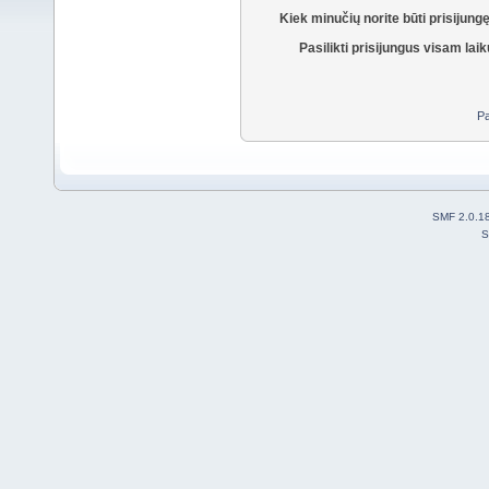
Kiek minučių norite būti prisijung
Pasilikti prisijungus visam laik
Pa
SMF 2.0.1
S