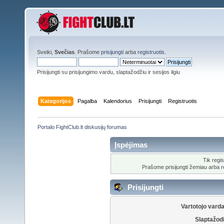
Sveiki,
Svečias
. Prašome
prisijungti
arba
registruotis
.
Prisijungti su prisijungimo vardu, slaptažodžiu ir sesijos ilgiu
Kategorijos
Pagalba
Kalendorius
Prisijungti
Registruotis
Portalo FightClub.lt diskusijų forumas
Įspėjimas
Tik regis
Prašome prisijungti žemiau arba
r
Prisijungti
Vartotojo vard
Slaptažod