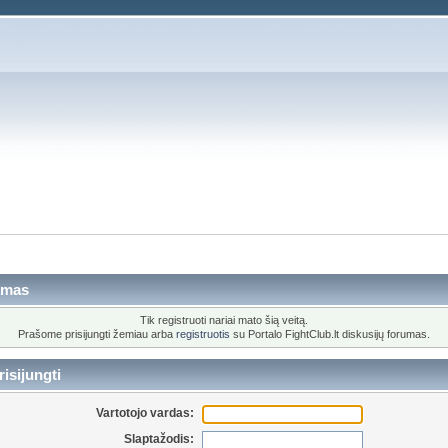
imas
Tik registruoti nariai mato šią veitą.
Prašome prisijungti žemiau arba
registruotis
su Portalo FightClub.lt diskusijų forumas.
isijungti
Vartotojo vardas:
Slaptažodis: