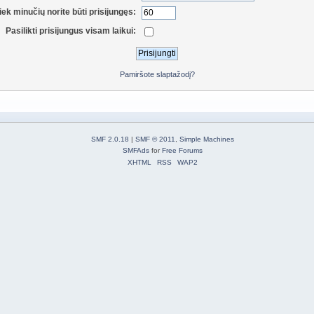
iek minučių norite būti prisijungęs:
Pasilikti prisijungus visam laikui:
Pamiršote slaptažodį?
SMF 2.0.18
|
SMF © 2011
,
Simple Machines
SMFAds
for
Free Forums
XHTML
RSS
WAP2