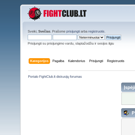
Sveiki,
Svečias
. Prašome
prisijungti
arba
registruotis
.
Prisijungti su prisijungimo vardu, slaptažodžiu ir sesijos ilgiu
Kategorijos
Pagalba
Kalendorius
Prisijungti
Registruotis
Portalo FightClub.lt diskusijų forumas
Įspėj
Pr