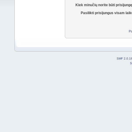
Kiek minučių norite būti prisijung
Pasilikti prisijungus visam laik
Pa
SMF 2.0.1
S