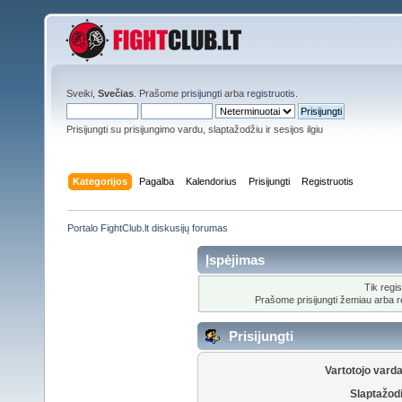
Sveiki,
Svečias
. Prašome
prisijungti
arba
registruotis
.
Prisijungti su prisijungimo vardu, slaptažodžiu ir sesijos ilgiu
Kategorijos
Pagalba
Kalendorius
Prisijungti
Registruotis
Portalo FightClub.lt diskusijų forumas
Įspėjimas
Tik regis
Prašome prisijungti žemiau arba
r
Prisijungti
Vartotojo vard
Slaptažod