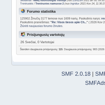
Skelbimai
/
Vaikų odontologas Vilniuje
(nuo
ZumZum
2021 Bir 09, 09:55
Treniruotės
/
Treniruotes namuose 2
(nuo
Ingridux
2021 Kov 24, 11:30:2
Forumo statistika
125902 Žinučių 3177 temose nuo 1609 narių. Paskutinis narys:
re
Paskutinis pranešimas:
"
Re: Visos tiesos apie Ch...
"
( 2026 Kov 2
Žiūrėti naujausias forumo žinutes.
Prisijungusių vartotojų
26 Svečiai, 0 Vartotojai
Šiandien daugiausia prisijungusių:
115
. Daugiausia prisijungusių: 983 (2026
SMF 2.0.18
|
SMF
SMFAd