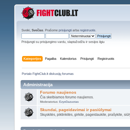
Sveiki,
Svečias
. Prašome
prisijungti
arba
registruotis
.
Prisijungti su prisijungimo vardu, slaptažodžiu ir sesijos ilgiu
Kategorijos
Pagalba
Kalendorius
Prisijungti
Registruotis
Portalo FightClub.lt diskusijų forumas
Administracija
Forumo naujienos
Čia skelbiamos forumo naujienos.
Moderatorius:
EzysGazuotas
Skundai, pageidavimai ir pasiūlymai
Skųskitės, piktinkitės, girkite, pageidaukite, prašykite, siūl