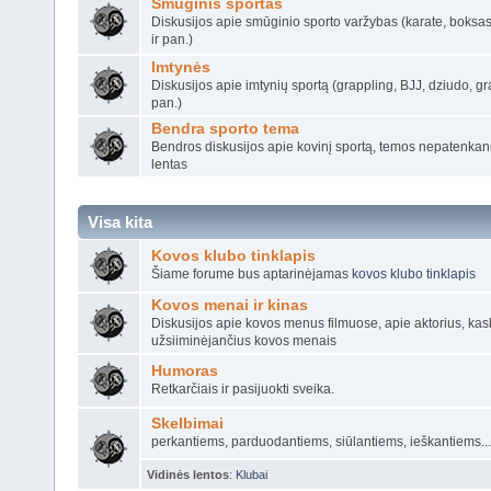
Smūginis sportas
Diskusijos apie smūginio sporto varžybas (karate, boksa
ir pan.)
Imtynės
Diskusijos apie imtynių sportą (grappling, BJJ, dziudo, g
pan.)
Bendra sporto tema
Bendros diskusijos apie kovinį sportą, temos nepatenkanči
lentas
Visa kita
Kovos klubo tinklapis
Šiame forume bus aptarinėjamas
kovos klubo tinklapis
Kovos menai ir kinas
Diskusijos apie kovos menus filmuose, apie aktorius, kas
užsiiminėjančius kovos menais
Humoras
Retkarčiais ir pasijuokti sveika.
Skelbimai
perkantiems, parduodantiems, siūlantiems, ieškantiems...
Vidinės lentos
:
Klubai