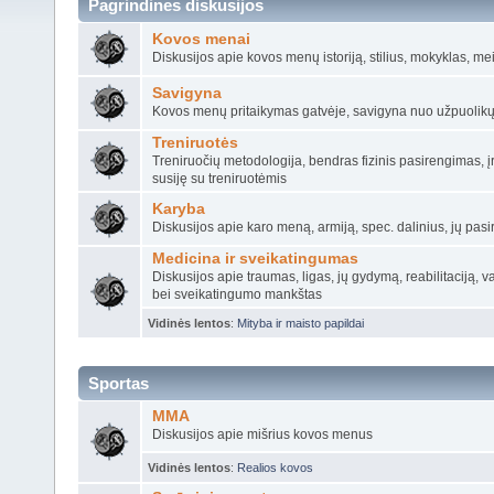
Pagrindines diskusijos
Kovos menai
Diskusijos apie kovos menų istoriją, stilius, mokyklas, mei
Savigyna
Kovos menų pritaikymas gatvėje, savigyna nuo užpuolikų 
Treniruotės
Treniruočių metodologija, bendras fizinis pasirengimas, įr
susiję su treniruotėmis
Karyba
Diskusijos apie karo meną, armiją, spec. dalinius, jų pas
Medicina ir sveikatingumas
Diskusijos apie traumas, ligas, jų gydymą, reabilitaciją, 
bei sveikatingumo mankštas
Vidinės lentos
:
Mityba ir maisto papildai
Sportas
MMA
Diskusijos apie mišrius kovos menus
Vidinės lentos
:
Realios kovos