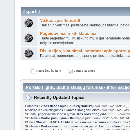
4sport.lt
Viskas apie 4sport.lt
Tinklapio veikimas, pastebėtos klaidos, pasiūlymai patog
Pageidavimai ir kiti klausimai
Turite pageidavimų, nusiskundimų, o gal nerandate nori
rašykite nedvejodami.
Diskusijos, klausimai, patarimai apie sporto 
Patarimai, nuomonės apie sporto prekes, pasidalinkite savo
Naujų žinučių nėra
Lentos Nuoroda
Portalo FightClub.lt diskusijų forumas - Informacij
Recently Updated Topics
Humoras
/
Visos tiesos apie Chuck'ą Norris‘ą
(nuo
Rolis
2026 Kov 20, 1
Medicina ir sveikatingumas
/
Galvos smegenu cista
(nuo
Rolis
2026 Vas 
Skundai, pageidavimai ir pasiūlymai
/
Kas nors dar gyvas ?????
(nuo
Rol
Skelbimai
/
Darbo pasiūlymai Olandijoje
(nuo
ZumZum
2025 Sau 02, 14:
Klubai
/
Shaolin SANDA TEAM. Kovos menų ir kovinio sporto klubas
Skelbimai
/
Karkasiniai ir moduliniai namai pagal Jūsų poreikius
(nuo