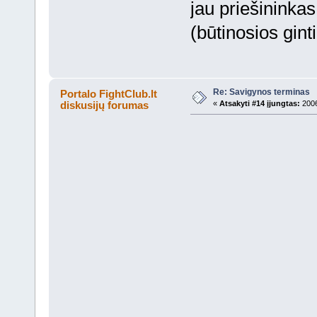
jau priešininkas
(būtinosios gint
Re: Savigynos terminas
Portalo FightClub.lt
diskusijų forumas
«
Atsakyti #14 įjungtas:
2006