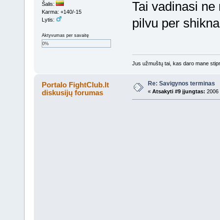
Tai vadinasi ne 
Šalis:
Karma: +140/-15
pilvu per shikn
Lytis:
Aktyvumas per savaitę
0%
Jus užmuštų tai, kas daro mane stipr
Re: Savigynos terminas
Portalo FightClub.lt
diskusijų forumas
«
Atsakyti #9 įjungtas:
2006 