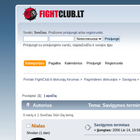
Sveiki,
Svečias
. Prašome
prisijungti
arba
registruotis
.
Prisijungti su prisijungimo vardu, slaptažodžiu ir sesijos ilgiu
Kategorijos
Pagalba
Kalendorius
Prisijungti
Registruotis
Portalo FightClub.lt diskusijų forumas
»
Pagrindines diskusijos
»
Savigyna
»
Puslapiai: [
1
]
Į apačią
Autorius
Tema: Savigynos termina
0 narių ir 1 Svečias žiūri šią temą.
Savigynos terminas
Nialas
«
įjungtas:
2006 Lie 14, 19:5
Shodan (1 dan)