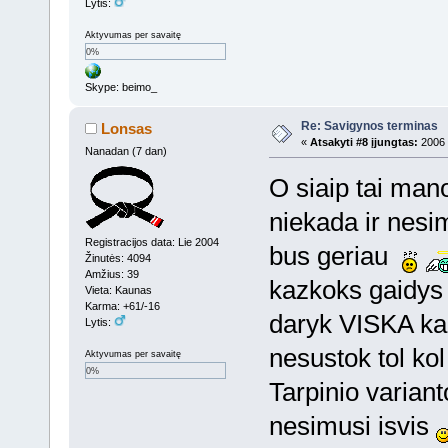
Lytis:
Aktyvumas per savaitę
0%
Skype: beimo_
Re: Savigynos terminas
Lonsas
«
Atsakyti #8 įjungtas:
2006 
Nanadan (7 dan)
O siaip tai mano
niekada ir nesi
Registracijos data: Lie 2004
bus geriau
Žinutės: 4094
Amžius: 39
kazkoks gaidys 
Vieta: Kaunas
Karma: +61/-16
daryk VISKA ka t
Lytis:
nesustok tol ko
Aktyvumas per savaitę
0%
Tarpinio varian
nesimusi isvis