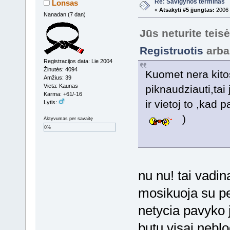
Re: Savigynos terminas
Lonsas
«
Atsakyti #5 įjungtas:
2006 
Nanadan (7 dan)
Jūs neturite teis
Registruotis
arb
Registracijos data: Lie 2004
Žinutės: 4094
Kuomet nera kitos
Amžius: 39
Vieta: Kaunas
piknaudziauti,tai
Karma: +61/-16
ir vietoj to ,kad
Lytis:
)
Aktyvumas per savaitę
0%
nu nu! tai va
mosikuoja su pe
netycia pavyko j
butu visai neblo