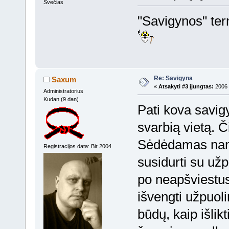
Svečias
"Savigynos" ter
Re: Savigyna
Saxum
«
Atsakyti #3 įjungtas:
2006 
Administratorius
Kudan (9 dan)
Pati kova savig
svarbią vietą. Č
Sėdėdamas nami
Registracijos data: Bir 2004
susidurti su už
po neapšviestus 
išvengti užpuolim
būdų, kaip išlik