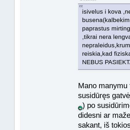
isivelus i kova ,
busena(kalbekim n
paprastus mirting
,tikrai nera lengv
nepraleidus,krump
reiskia,kad fizis
NEBUS PASIEKT
Mano manymu ti
susidūręs gatvė
) po susidūrim
didesni ar maže
sakant, iš tokios