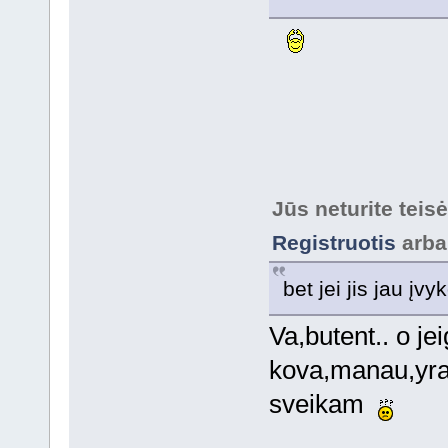
Jūs neturite teis
Registruotis
arb
bet jei jis jau įvy
Va,butent.. o je
kova,manau,yra 
sveikam