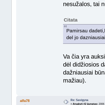
nesužalos, tai n
Citata
Pamirsau dadeti,
del jo dazniausia
Va čia yra auksi
dėl didžiosios 
dažniausiai būn
mažiau).
Re: Savigyna
alfa78
«
Atsakyti #2 įjungtas:
2006 