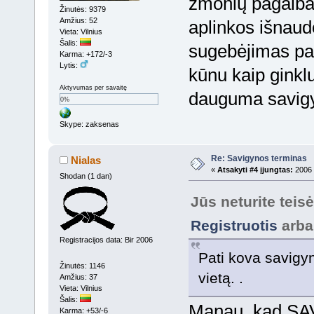
žmonių pagalba, 
Žinutės: 9379
Amžius: 52
aplinkos išnaud
Vieta: Vilnius
Šalis:
sugebėjimas pas
Karma: +172/-3
Lytis:
kūnu kaip ginkl
Aktyvumas per savaitę
dauguma savigyn
0%
Skype: zaksenas
Re: Savigynos terminas
Nialas
«
Atsakyti #4 įjungtas:
2006 
Shodan (1 dan)
Jūs neturite teis
Registruotis
arb
Registracijos data: Bir 2006
Pati kova savigy
Žinutės: 1146
vietą. .
Amžius: 37
Vieta: Vilnius
Šalis:
Manau ,kad SAV
Karma: +53/-6