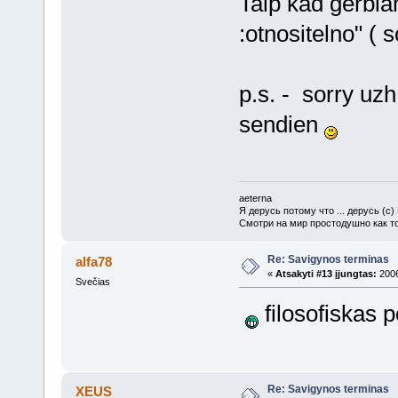
Taip kad gerbia
:otnositelno" ( 
p.s. - sorry uz
sendien
aeterna
Я дерусь потому что ... дерусь (c)
Смотри на мир простодушно как то
Re: Savigynos terminas
alfa78
«
Atsakyti #13 įjungtas:
2006
Svečias
filosofiskas p
Re: Savigynos terminas
XEUS