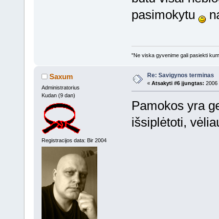
pasimokytu
na
"Ne viska gyvenime gali pasiekti kumsc
Re: Savigynos terminas
Saxum
«
Atsakyti #6 įjungtas:
2006 
Administratorius
Kudan (9 dan)
Pamokos yra gera
išsiplėtoti, vėli
Registracijos data: Bir 2004