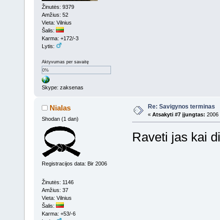
Žinutės: 9379
Amžius: 52
Vieta: Vilnius
Šalis:
Karma: +172/-3
Lytis:
Aktyvumas per savaitę
0%
Skype: zaksenas
Re: Savigynos terminas
Nialas
«
Atsakyti #7 įjungtas:
2006 
Shodan (1 dan)
Raveti jas kai 
Registracijos data: Bir 2006
Žinutės: 1146
Amžius: 37
Vieta: Vilnius
Šalis:
Karma: +53/-6