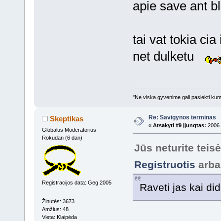
apie save ant b
tai vat tokia ci
net dulketu
"Ne viska gyvenime gali pasiekti kumsc
Re: Savigynos terminas
Skeptikas
«
Atsakyti #9 įjungtas:
2006 
Globalus Moderatorius
Rokudan (6 dan)
Jūs neturite teis
Registruotis
arb
Registracijos data: Geg 2005
Raveti jas kai d
Žinutės: 3673
Amžius: 48
Vieta: Klaipėda