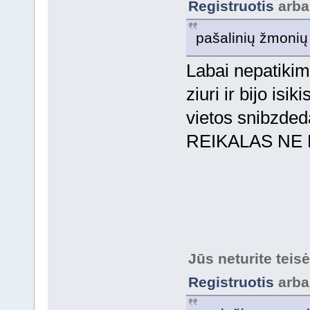
Registruotis
arb
pašalinių žmonių
Labai nepatikima
ziuri ir bijo isik
vietos snibzde
REIKALAS NE
Jūs neturite teis
Registruotis
arb