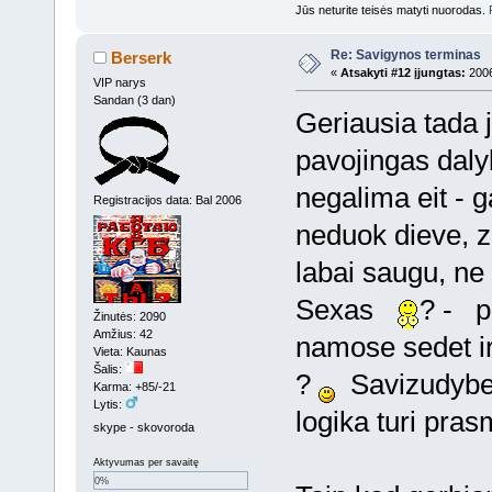
Jūs neturite teisės matyti nuorodas.
Re: Savigynos terminas
Berserk
«
Atsakyti #12 įjungtas:
2006
VIP narys
Sandan (3 dan)
Geriausia tada 
pavojingas daly
negalima eit - g
Registracijos data: Bal 2006
neduok dieve, z
labai saugu, n
Sexas
? - p
Žinutės: 2090
Amžius: 42
namose sedet ir
Vieta: Kaunas
Šalis:
?
Savizudybe 
Karma: +85/-21
Lytis:
logika turi pras
skype - skovoroda
Aktyvumas per savaitę
0%