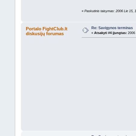
«
Paskutinis taisymas: 2006 Lie 15, 
Re: Savigynos terminas
Portalo FightClub.lt
diskusijų forumas
«
Atsakyti #4 įjungtas:
2006 