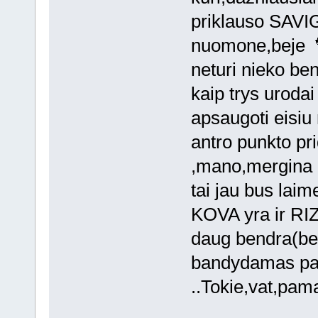
priklauso SA
nuomone,beje
neturi nieko be
kaip trys uroda
apsaugoti eisi
antro punkto pr
,mano,mergina l
tai jau bus lai
KOVA yra ir RIZ
daug bendra(be
bandydamas pa
..Tokie,vat,pa