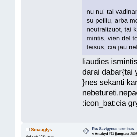
nu nu! tai vadi
su peiliu, arba m
neutralizuot, tai
mintis, vien del 
teisus, cia jau n
liaudies isminti
darai dabar{tai 
}nes sekanti kar
nebetureti.nepad
:icon_bat:cia g
Re: Savigynos terminas
Smauglys
«
Atsakyti #11 įjungtas:
2006
Auksinis VIP narys