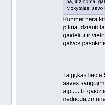
na, ir žinoma ga
Mokytojas, savo 
Kuomet nera kit
piknaudziauti,t
gaideliui ir viet
galvos pasoki
Taigi,kas lieci
saves saugojima
atpi.....ti gaid
neduoda,zm