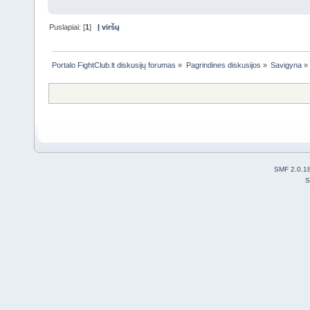
Puslapiai: [
1
]
Į viršų
Portalo FightClub.lt diskusijų forumas
»
Pagrindines diskusijos
»
Savigyna
»
SMF 2.0.1
S