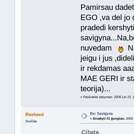
Pamirsau dadeti
EGO ,va del jo 
pradedi kershyti
savigyna...Na,b
nuvedam
Na,
jeigu i jus ,did
ir rekdamas 
MAE GERI ir sta
teorija)...
«
Paskutinis taisymas: 2006 Lie 15,
Re: Savigyna
Rasheed
«
Atsakyti #1 įjungtas:
2006 
Svečias
Citata