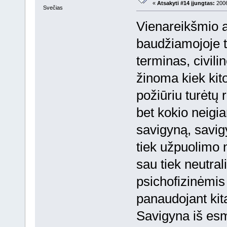
«
Atsakyti #14 įjungtas:
2006
Svečias
Vienareikšmio 
baudžiamojoje te
terminas, civili
žinoma kiek kito
požiūriu turėtų
bet kokio neigi
savigyną, savig
tiek užpuolimo 
sau tiek neutral
psichofizinėmis 
panaudojant kit
Savigyna iš esmė