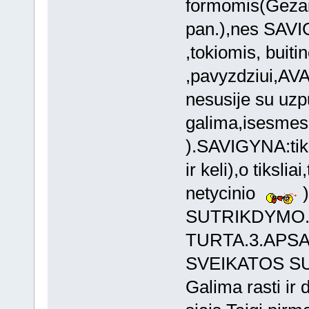
formomis(Gezais
pan.),nes SAVIG
,tokiomis, buiti
,pavyzdziui,AVA
nesusije su uzp
galima,isesmes
).SAVIGYNA:tiksl
ir keli),o tiksl
netycinio
)
SUTRIKDYMO.2
TURTA.3.APS
SVEIKATOS S
Galima rasti ir 