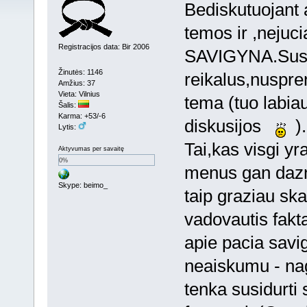
Bediskutuojant
temos ir ,nejuc
Registracijos data: Bir 2006
SAVIGYNA.Susit
Žinutės: 1146
reikalus,nuspren
Amžius: 37
Vieta: Vilnius
tema (tuo labiau
Šalis:
Karma: +53/-6
diskusijos
).
Lytis:
Tai,kas visgi y
Aktyvumas per savaitę
0%
menus gan dazna
Skype: beimo_
taip graziau 
vadovautis fakta
apie pacia sa
neaiskumu - n
tenka susidurti