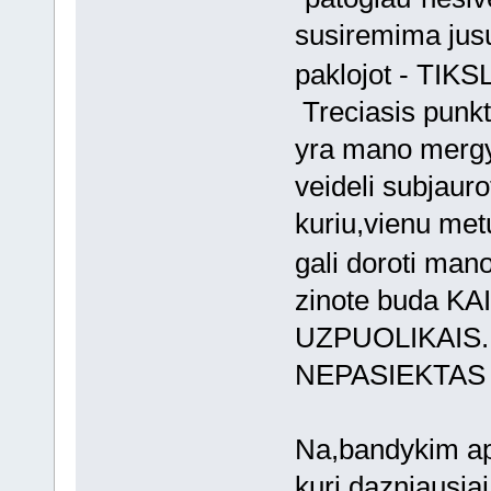
susiremima jusu
paklojot - TI
Treciasis punk
yra mano mer
veideli subjau
kuriu,vienu metu,
gali doroti man
zinote buda K
UZPUOLIKAIS
NEPASIEKTA
Na,bandykim apib
kuri,dazniausiai