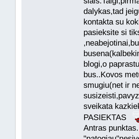
siais.Taigi,pir
dalykas,tad jeig
kontakta su ko
pasieksite si ti
,neabejotinai,b
busena(kalbekim 
blogi,o paprastu
bus..Kovos metu 
smugiu(net ir n
susizeisti,pavy
sveikata kazki
PASIEKTAS
Antras punktas..
"patogiau"nesive