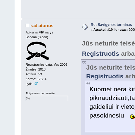
Re: Savigynos terminas
radiatorius
«
Atsakyti #10 įjungtas:
2006
Auksinis VIP narys
Sandan (3 dan)
Jūs neturite teis
Registruotis
arb
Registracijos data: Vas 2006
Jūs neturite te
Žinutės: 2013
Amžius: 53
Registruotis
ar
Karma: +78/-4
Lytis:
Kuomet nera kit
Aktyvumas per savaitę
piknaudziauti,t
0%
gaideliui ir vie
pasokinesiu