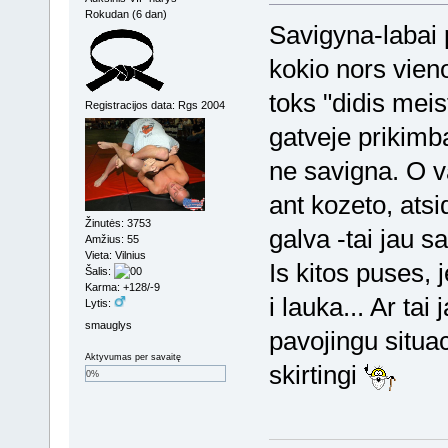
Rokudan (6 dan)
Savigyna-labai pla
kokio nors vien
toks "didis meis
Registracijos data: Rgs 2004
gatveje prikimba
ne savigna. O v
ant kozeto, atsi
Žinutės: 3753
galva -tai jau s
Amžius: 55
Vieta: Vilnius
Is kitos puses, 
Šalis:
Karma: +128/-9
i lauka... Ar tai
Lytis:
smauglys
pavojingu situac
Aktyvumas per savaitę
skirtingi
0%