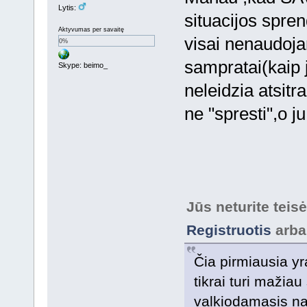
Lytis:
situacijos spre
Aktyvumas per savaitę
visai nenaudoja
0%
sampratai(kaip 
Skype: beimo_
neleidzia atsitr
ne "spresti",o ju
Jūs neturite teis
Registruotis
arb
Čia pirmiausia y
tikrai turi mažiau
valkiodamasis na