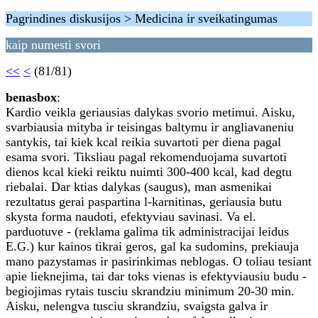
Pagrindines diskusijos > Medicina ir sveikatingumas
kaip numesti svori
<<
<
(81/81)
benasbox
:
Kardio veikla geriausias dalykas svorio metimui. Aisku,
svarbiausia mityba ir teisingas baltymu ir angliavaneniu
santykis, tai kiek kcal reikia suvartoti per diena pagal
esama svori. Tiksliau pagal rekomenduojama suvartoti
dienos kcal kieki reiktu nuimti 300-400 kcal, kad degtu
riebalai. Dar ktias dalykas (saugus), man asmenikai
rezultatus gerai paspartina l-karnitinas, geriausia butu
skysta forma naudoti, efektyviau savinasi. Va el.
parduotuve - (reklama galima tik administracijai leidus
E.G.) kur kainos tikrai geros, gal ka sudomins, prekiauja
mano pazystamas ir pasirinkimas neblogas. O toliau tesiant
apie lieknejima, tai dar toks vienas is efektyviausiu budu -
begiojimas rytais tusciu skrandziu minimum 20-30 min.
Aisku, nelengva tusciu skrandziu, svaigsta galva ir