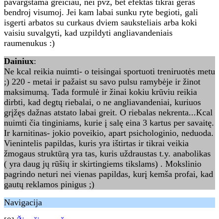
pavargstama greiciau, nei pvz, bet efektas tikrai geras
bendroj visumoj. Jei kam labai sunku ryte begioti, gali
isgerti arbatos su curkaus dviem sauksteliais arba koki
vaisiu suvalgyti, kad uzpildyti angliavandeniais
raumenukus :)
Dainiux
:
Ne kcal reikia nuimti- o teisingai sportuoti treniruotės metu
;) 220 - metai ir pažaist su savo pulsu ramybėje ir žinot
maksimumą. Tada formulė ir žinai kokiu krūviu reikia
dirbti, kad degtų riebalai, o ne angliavandeniai, kuriuos
grįžęs dažnas atstato labai greit. O riebalas nekrenta...Kcal
nuimti čia tinginiams, kurie į salę eina 3 kartus per savaitę.
Ir karnitinas- jokio poveikio, apart psichologinio, neduoda.
Vienintelis papildas, kuris yra ištirtas ir tikrai veikia
žmogaus struktūrą yra tas, kuris uždraustas t.y. anabolikas
( yra daug jų rūšių ir skirtingiems tikslams) . Mokslinio
pagrindo neturi nei vienas papildas, kurį kemša profai, kad
gautų reklamos pinigus ;)
Navigacija