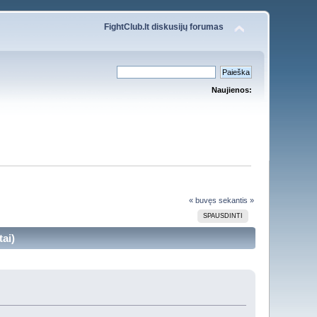
FightClub.lt diskusijų forumas
Naujienos:
« buvęs
sekantis »
SPAUSDINTI
ai)