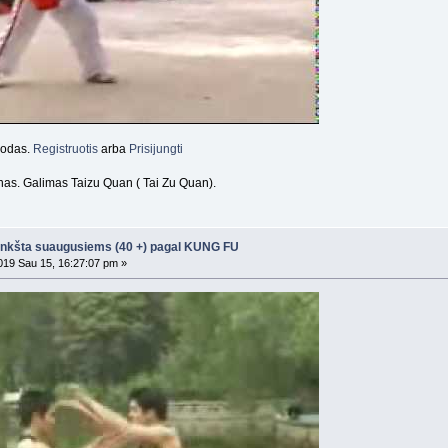
orodas.
Registruotis
arba
Prisijungti
nas. Galimas Taizu Quan ( Tai Zu Quan).
nkšta suaugusiems (40 +) pagal KUNG FU
19 Sau 15, 16:27:07 pm »