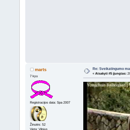
Re: Sveikatingumo ma
marts
«
Atsakyti #5 įjungtas:
20
7 kyu
Registracijos data: Spa 2007
Žinutės: 52
Vieta: Vilnius