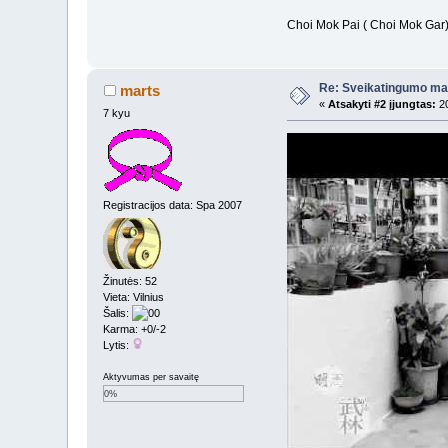
Choi Mok Pai ( Choi Mok Gar
Re: Sveikatingumo ma
marts
«
Atsakyti #2 įjungtas:
20
7 kyu
Registracijos data: Spa 2007
Žinutės: 52
Vieta: Vilnius
Šalis:
Karma: +0/-2
Lytis:
Aktyvumas per savaitę
0%