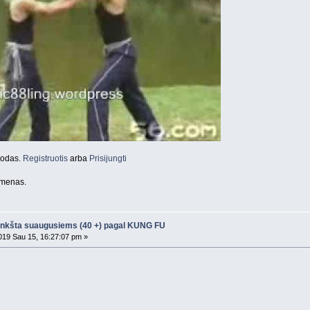
orodas.
Registruotis
arba
Prisijungti
 menas.
nkšta suaugusiems (40 +) pagal KUNG FU
19 Sau 15, 16:27:07 pm »