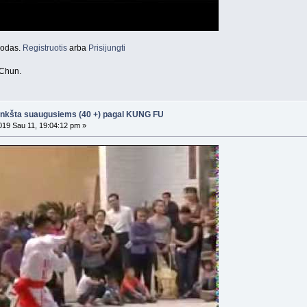
orodas.
Registruotis
arba
Prisijungti
Chun.
nkšta suaugusiems (40 +) pagal KUNG FU
19 Sau 11, 19:04:12 pm »