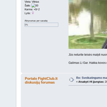
Vieta: Vilnius
Šalis:
Karma: +0/-2
Lytis:
Aktyvumas per savaitę
0%
Jūs neturite teisės matyti nu
Galimas Li Gar. Hakka kovos
Re: Sveikatingumo ma
Portalo FightClub.lt
diskusijų forumas
«
Atsakyti #4 įjungtas:
20