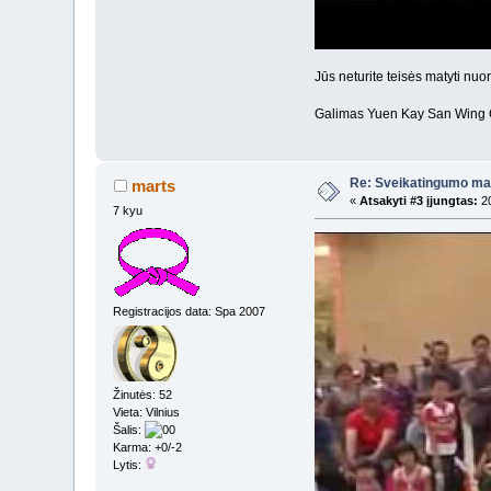
Jūs neturite teisės matyti nu
Galimas Yuen Kay San Wing 
Re: Sveikatingumo ma
marts
«
Atsakyti #3 įjungtas:
20
7 kyu
Registracijos data: Spa 2007
Žinutės: 52
Vieta: Vilnius
Šalis:
Karma: +0/-2
Lytis: