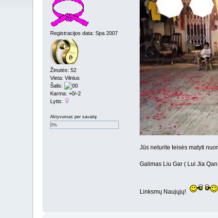
Registracijos data: Spa 2007
Žinutės: 52
Vieta: Vilnius
Šalis:
Karma: +0/-2
Lytis:
Aktyvumas per savaitę
0%
Jūs neturite teisės matyti nu
Galimas Liu Gar ( Lui Jia Qan,
Linksmų Naujųjų!