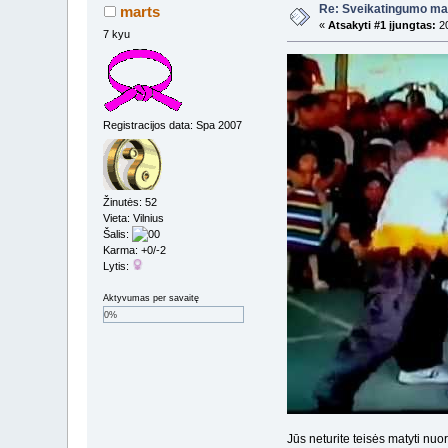
Re: Sveikatingumo ma
marts
«
Atsakyti #1 įjungtas:
20
7 kyu
Registracijos data: Spa 2007
Žinutės: 52
Vieta: Vilnius
Šalis:
Karma: +0/-2
Lytis:
Aktyvumas per savaitę
0%
Jūs neturite teisės matyti nu