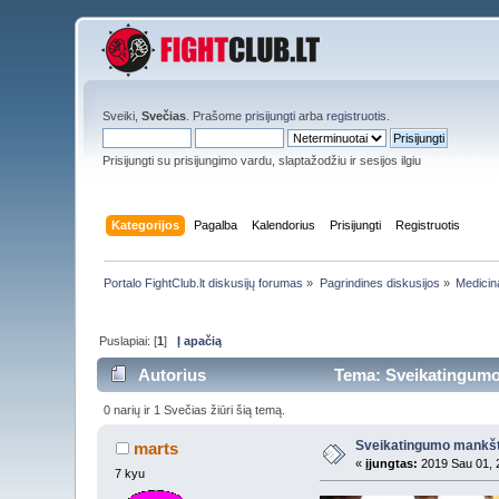
Sveiki,
Svečias
. Prašome
prisijungti
arba
registruotis
.
Prisijungti su prisijungimo vardu, slaptažodžiu ir sesijos ilgiu
Kategorijos
Pagalba
Kalendorius
Prisijungti
Registruotis
Portalo FightClub.lt diskusijų forumas
»
Pagrindines diskusijos
»
Medicin
Puslapiai: [
1
]
Į apačią
Autorius
Tema: Sveikatingumo
0 narių ir 1 Svečias žiūri šią temą.
Sveikatingumo mankšt
marts
«
įjungtas:
2019 Sau 01, 
7 kyu