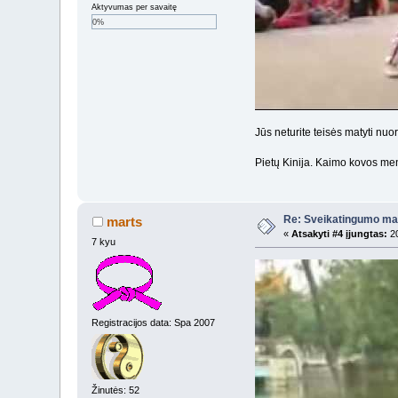
Aktyvumas per savaitę
0%
Jūs neturite teisės matyti nu
Pietų Kinija. Kaimo kovos me
Re: Sveikatingumo ma
marts
«
Atsakyti #4 įjungtas:
20
7 kyu
Registracijos data: Spa 2007
Žinutės: 52