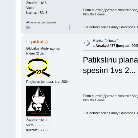
Žinutės: 1613
Vieta: ------------
Пиво пьете? Драться любите? Вре
Karma: +50/-8
Pitbull's House
Aktyvumas per savaitę
Jūs neturite teisės matyti nuorodas.
0%
Atvira "triesa"
pitbull:)
«
Atsakyti #37 įjungtas:
2005
Globalus Moderatorius
Nidan (2 dan)
Patikslinu pla
spesim 1vs 2...
Registracijos data: Lap 2004
Пиво пьете? Драться любите? Вре
Pitbull's House
Jūs neturite teisės matyti nuorodas.
Žinutės: 1613
Vieta: ------------
Karma: +50/-8