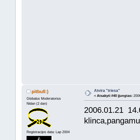
Atvira "triesa"
pitbull:)
«
Atsakyti #40 įjungtas:
2006
Globalus Moderatorius
Nidan (2 dan)
2006.01.21 14.0
klinca,pangamut,
Registracijos data: Lap 2004