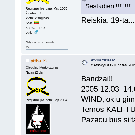
Sestadieni!!!!!!!!!
Registracijos data: Vas 2005
Žinutės: 115
Reiskia, 19-ta..
Vieta: Visaginas
Šalis:
Karma: +1/-0
Lytis:
Aktyvumas per savaitę
0%
Atvira "triesa"
pitbull:)
«
Atsakyti #36 įjungtas:
2005
Globalus Moderatorius
Nidan (2 dan)
Bandzai!!
2005.12.03 14.01
WIND,jokiu gimta
Registracijos data: Lap 2004
Temos,KALI-TU
Pazadu bus silt