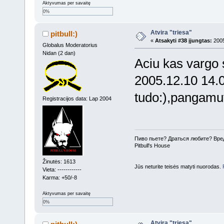
Aktyvumas per savaitę
0%
Atvira "triesa"
pitbull:)
«
Atsakyti #38 įjungtas:
2005
Globalus Moderatorius
Nidan (2 dan)
Aciu kas vargo 
2005.12.10 14.0
tudo:),pangamut
Registracijos data: Lap 2004
Пиво пьете? Драться любите? Вре
Pitbull's House
Žinutės: 1613
Jūs neturite teisės matyti nuorodas.
Vieta: ------------
Karma: +50/-8
Aktyvumas per savaitę
0%
Atvira "triesa"