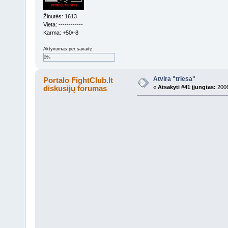
Žinutės: 1613
Vieta: ------------
Karma: +50/-8
Aktyvumas per savaitę
0%
Atvira "triesa"
Portalo FightClub.lt
diskusijų forumas
«
Atsakyti #41 įjungtas:
2006