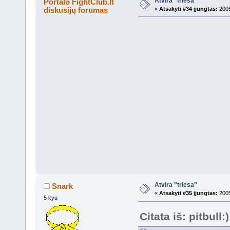
Atvira "triesa"
Portalo FightClub.lt
diskusijų forumas
«
Atsakyti #34 įjungtas:
2005
Atvira "triesa"
Snark
«
Atsakyti #35 įjungtas:
2005
5 kyu
Citata iš: pitbull:)