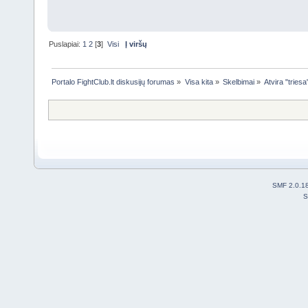
Puslapiai:
1
2
[
3
]
Visi
Į viršų
Portalo FightClub.lt diskusijų forumas
»
Visa kita
»
Skelbimai
»
Atvira "triesa
SMF 2.0.1
S