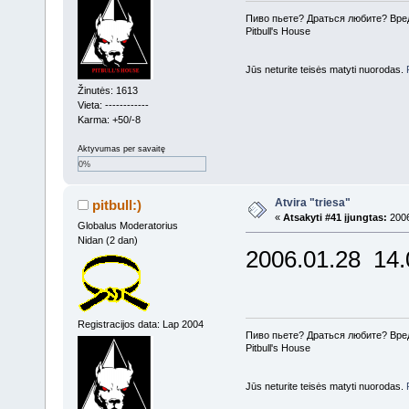
Пиво пьете? Драться любите? Вре
Pitbull's House
Jūs neturite teisės matyti nuorodas.
Žinutės: 1613
Vieta: ------------
Karma: +50/-8
Aktyvumas per savaitę
0%
Atvira "triesa"
pitbull:)
«
Atsakyti #41 įjungtas:
2006
Globalus Moderatorius
Nidan (2 dan)
2006.01.28 14.0
Registracijos data: Lap 2004
Пиво пьете? Драться любите? Вре
Pitbull's House
Jūs neturite teisės matyti nuorodas.