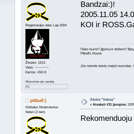
Bandzai:)!
2005.11.05 14.0
KOI ir ROSS.Ga
Registracijos data: Lap 2004
Пиво пьете? Драться любите? Вре
Pitbull's House
Žinutės: 1613
Jūs neturite teisės matyti nuorodas.
Vieta: ------------
Karma: +50/-8
Aktyvumas per savaitę
0%
Atvira "triesa"
pitbull:)
«
Atsakyti #31 įjungtas:
2005
Globalus Moderatorius
Nidan (2 dan)
Rekomenduoju t