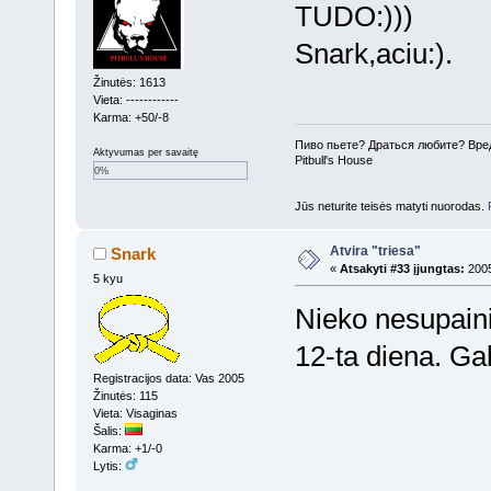
TUDO:)))
Snark,aciu:).
Žinutės: 1613
Vieta: ------------
Karma: +50/-8
Пиво пьете? Драться любите? Вре
Aktyvumas per savaitę
Pitbull's House
0%
Jūs neturite teisės matyti nuorodas.
Atvira "triesa"
Snark
«
Atsakyti #33 įjungtas:
2005
5 kyu
Nieko nesupainio
12-ta diena. Ga
Registracijos data: Vas 2005
Žinutės: 115
Vieta: Visaginas
Šalis:
Karma: +1/-0
Lytis: