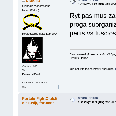
pitbull:)
«
Atsakyti #39 įjungtas:
2005
Globalus Moderatorius
Nidan (2 dan)
Ryt pas mus zad
proga suorganiz
peilis vs tuscio
Registracijos data: Lap 2004
Пиво пьете? Драться любите? Вре
Pitbull's House
Žinutės: 1613
Jūs neturite teisės matyti nuorodas.
Vieta: ------------
Karma: +50/-8
Aktyvumas per savaitę
0%
Atvira "triesa"
Portalo FightClub.lt
diskusijų forumas
«
Atsakyti #39 įjungtas:
2005