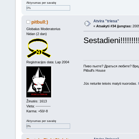
Aktyvumas per savaitę
0%
Atvira "triesa"
pitbull:)
«
Atsakyti #34 įjungtas:
2005
Globalus Moderatorius
Nidan (2 dan)
Sestadieni!!!!!!!!
Registracijos data: Lap 2004
Пиво пьете? Драться любите? Вре
Pitbull's House
Jūs neturite teisės matyti nuorodas.
Žinutės: 1613
Vieta: ------------
Karma: +50/-8
Aktyvumas per savaitę
0%