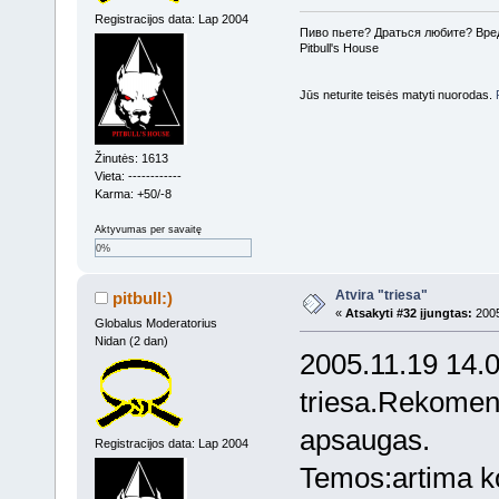
Registracijos data: Lap 2004
Пиво пьете? Драться любите? Вре
Pitbull's House
Jūs neturite teisės matyti nuorodas.
Žinutės: 1613
Vieta: ------------
Karma: +50/-8
Aktyvumas per savaitę
0%
Atvira "triesa"
pitbull:)
«
Atsakyti #32 įjungtas:
2005
Globalus Moderatorius
Nidan (2 dan)
2005.11.19 14.
triesa.Rekomend
apsaugas.
Registracijos data: Lap 2004
Temos:artima ko