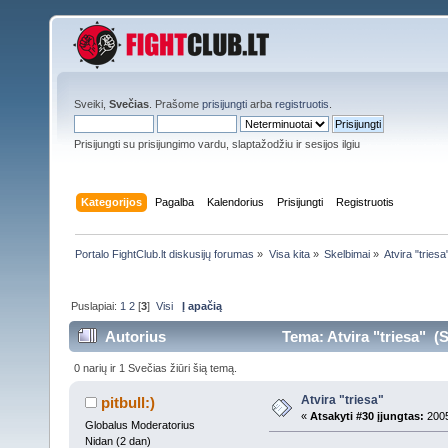
Sveiki,
Svečias
. Prašome
prisijungti
arba
registruotis
.
Prisijungti su prisijungimo vardu, slaptažodžiu ir sesijos ilgiu
Kategorijos
Pagalba
Kalendorius
Prisijungti
Registruotis
Portalo FightClub.lt diskusijų forumas
»
Visa kita
»
Skelbimai
»
Atvira "triesa
Puslapiai:
1
2
[
3
]
Visi
Į apačią
Autorius
Tema: Atvira "triesa" (S
0 narių ir 1 Svečias žiūri šią temą.
Atvira "triesa"
pitbull:)
«
Atsakyti #30 įjungtas:
2005
Globalus Moderatorius
Nidan (2 dan)