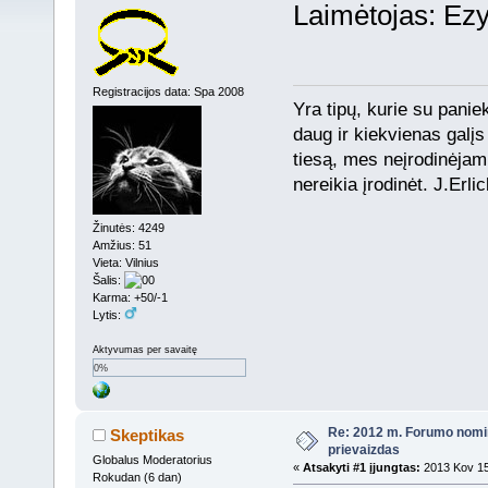
Laimėtojas: E
Registracijos data: Spa 2008
Yra tipų, kurie su paniek
daug ir kiekvienas galįs 
tiesą, mes neįrodinėjam 
nereikia įrodinėt. J.Erli
Žinutės: 4249
Amžius: 51
Vieta: Vilnius
Šalis:
Karma: +50/-1
Lytis:
Aktyvumas per savaitę
0%
Re: 2012 m. Forumo nomi
Skeptikas
prievaizdas
Globalus Moderatorius
«
Atsakyti #1 įjungtas:
2013 Kov 15
Rokudan (6 dan)