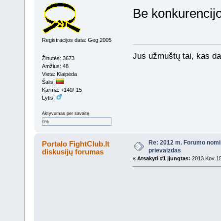
Be konkurencijos
Registracijos data: Geg 2005
Jus užmuštų tai, kas da
Žinutės: 3673
Amžius: 48
Vieta: Klaipėda
Šalis:
Karma: +140/-15
Lytis:
Aktyvumas per savaitę
0%
Re: 2012 m. Forumo nomi
Portalo FightClub.lt
prievaizdas
diskusijų forumas
«
Atsakyti #1 įjungtas:
2013 Kov 15