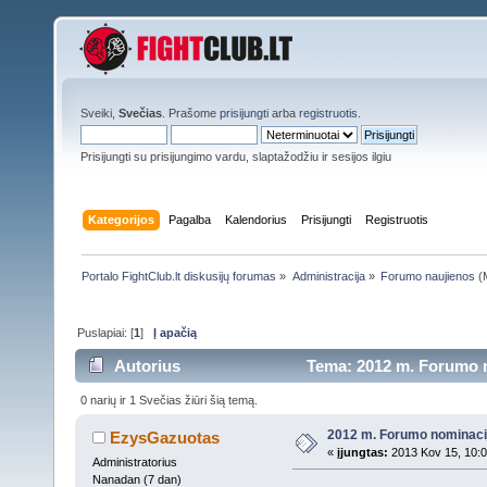
Sveiki,
Svečias
. Prašome
prisijungti
arba
registruotis
.
Prisijungti su prisijungimo vardu, slaptažodžiu ir sesijos ilgiu
Kategorijos
Pagalba
Kalendorius
Prisijungti
Registruotis
Portalo FightClub.lt diskusijų forumas
»
Administracija
»
Forumo naujienos
(M
Puslapiai: [
1
]
Į apačią
Autorius
Tema: 2012 m. Forumo n
0 narių ir 1 Svečias žiūri šią temą.
2012 m. Forumo nominaci
EzysGazuotas
«
įjungtas:
2013 Kov 15, 10:0
Administratorius
Nanadan (7 dan)