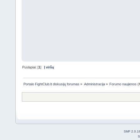
Puslapiai: [
1
]
Į viršų
Portalo FightClub.lt diskusijų forumas
»
Administracija
»
Forumo naujienos
(M
SMF 2.0.1
S