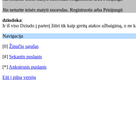
Jūs neturite teisės matyti nuorodas. Registruotis arba Prisijungti
dziudoka
:
Ir iš viso Dziudo į parterį žiūri tik kaip greitą atakos užbaigimą, o ne
Navigacija
[0]
Žinučių sąrašas
[#]
Sekantis puslapis
[*]
Ankstesnis puslapis
Eiti į pilną versiją