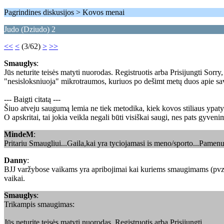
Pagrindines diskusijos > Kovos menai
Judo (Dziudo) 2
<<
<
(3/62)
>
>>
Smauglys
:
Jūs neturite teisės matyti nuorodas. Registruotis arba Prisijungti Sor
"nesisloksniuoja" mikrotraumos, kuriuos po dešimt metų duos apie save
--- Baigti citatą ---
Šiuo atveju saugumą lemia ne tiek metodika, kiek kovos stiliaus ypa
O apskritai, tai jokia veikla negali būti visiškai saugi, nes pats gyveni
MindeM
:
Pritariu Smaugliui...Gaila,kai yra tyciojamasi is meno/sporto...Pamenu
Danny
:
BJJ varžybose vaikams yra apribojimai kai kuriems smaugimams (pvz. tr
vaikai.
Smauglys
:
Trikampis smaugimas:
Jūs neturite teisės matyti nuorodas. Registruotis arba Prisijungti