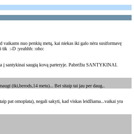
 kad vaikams nuo penkių metų, kai niekas iki galo nėra susiformavę
i tik :-D :yeahhh: :oho:
esta į santykinai saugią kovą parteryje. Pabrėžiu SANTYKINAI.
gt (iki,berods,14 metu)... Bet sitaip tai jau per daug..
ip pat omoplata), negali sakyti, kad viskas leidžiama...vaikai yra