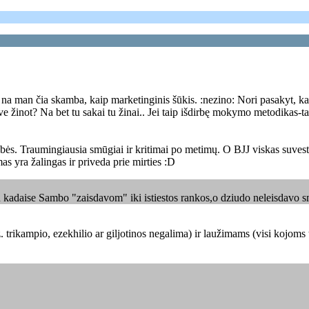
ry, na man čia skamba, kaip marketinginis šūkis. :nezino: Nori pasakyt,
 žinot? Na bet tu sakai tu žinai.. Jei taip išdirbę mokymo metodikas-ta
tybės. Traumingiausia smūgiai ir kritimai po metimų. O BJJ viskas suv
mas yra žalingas ir priveda prie mirties :D
 kadaise Sambo "zaisdavom" iki istiestos rankos,o dziudo neleisdavo smau
ikampio, ezekhilio ar giljotinos negalima) ir laužimams (visi kojoms ta