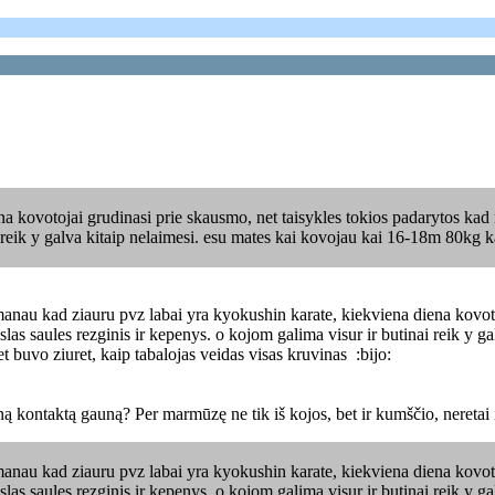
a kovotojai grudinasi prie skausmo, net taisykles tokios padarytos kad n
i reik y galva kitaip nelaimesi. esu mates kai kovojau kai 16-18m 80kg ka
ai manau kad ziauru pvz labai yra kyokushin karate, kiekviena diena kovo
ikslas saules rezginis ir kepenys. o kojom galima visur ir butinai reik y
et buvo ziuret, kaip tabalojas veidas visas kruvinas :bijo:
ą kontaktą gauną? Per marmūzę ne tik iš kojos, bet ir kumščio, neretai
ai manau kad ziauru pvz labai yra kyokushin karate, kiekviena diena kovo
ikslas saules rezginis ir kepenys. o kojom galima visur ir butinai reik y