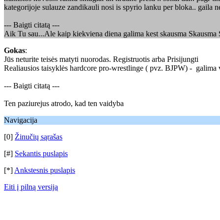
kategorijoje sulauze zandikauli nosi is spyrio lanku per bloka.. gaila n
--- Baigti citatą ---
Aik Tu sau...Ale kaip kiekviena diena galima kest skausma Skausma SK
Gokas
:
Jūs neturite teisės matyti nuorodas. Registruotis arba Prisijungti
Realiausios taisyklės hardcore pro-wrestlinge ( pvz. BJPW) - galima vis
--- Baigti citatą ---
Ten paziurejus atrodo, kad ten vaidyba
Navigacija
[0]
Žinučių sąrašas
[#]
Sekantis puslapis
[*]
Ankstesnis puslapis
Eiti į pilną versiją