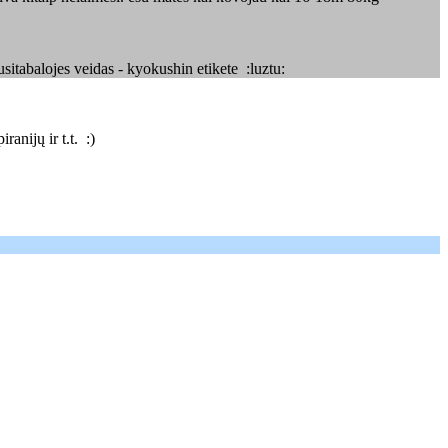
itabalojes veidas - kyokushin etikete :luztu:
anijų ir t.t. :)