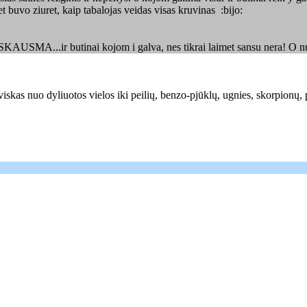
et buvo ziuret, kaip tabalojas veidas visas kruvinas :bijo:
AUSMA...ir butinai kojom i galva, nes tikrai laimet sansu nera! O nus
kas nuo dyliuotos vielos iki peilių, benzo-pjūklų, ugnies, skorpionų, pir