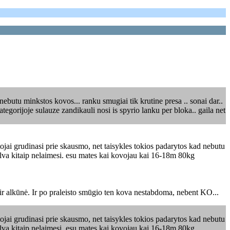
ebutu minkstos kovos... ranku smugiai tik krutine presa .. sonai dar..
tegorijoje sulauze zandikauli nosi is spyrio lanku per bloka.. gaila net
tojai grudinasi prie skausmo, net taisykles tokios padarytos kad nebutu
 galva kitaip nelaimesi. esu mates kai kovojau kai 16-18m 80kg
 ir alkūnė. Ir po praleisto smūgio ten kova nestabdoma, nebent KO...
tojai grudinasi prie skausmo, net taisykles tokios padarytos kad nebutu
 galva kitaip nelaimesi. esu mates kai kovojau kai 16-18m 80kg