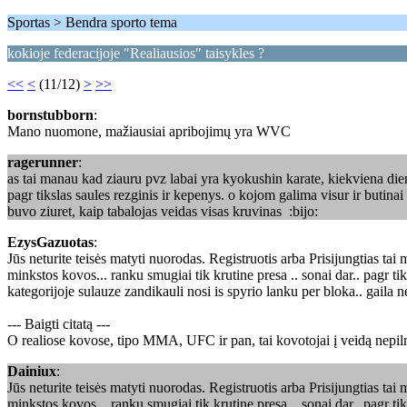
Sportas > Bendra sporto tema
kokioje federacijoje "Realiausios" taisykles ?
<<
<
(11/12)
>
>>
bornstubborn
:
Mano nuomone, mažiausiai apribojimų yra WVC
ragerunner
:
as tai manau kad ziauru pvz labai yra kyokushin karate, kiekviena dien
pagr tikslas saules rezginis ir kepenys. o kojom galima visur ir butina
buvo ziuret, kaip tabalojas veidas visas kruvinas :bijo:
EzysGazuotas
:
Jūs neturite teisės matyti nuorodas. Registruotis arba Prisijungtias t
minkstos kovos... ranku smugiai tik krutine presa .. sonai dar.. pagr t
kategorijoje sulauze zandikauli nosi is spyrio lanku per bloka.. gaila n
--- Baigti citatą ---
O realiose kovose, tipo MMA, UFC ir pan, tai kovotojai į veidą nepiln
Dainiux
:
Jūs neturite teisės matyti nuorodas. Registruotis arba Prisijungtias t
minkstos kovos... ranku smugiai tik krutine presa .. sonai dar.. pagr t