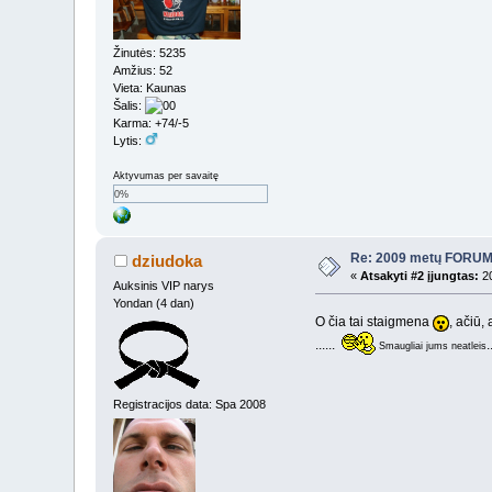
Žinutės: 5235
Amžius: 52
Vieta: Kaunas
Šalis:
Karma: +74/-5
Lytis:
Aktyvumas per savaitę
0%
Re: 2009 metų FORUMI
dziudoka
«
Atsakyti #2 įjungtas:
20
Auksinis VIP narys
Yondan (4 dan)
O čia tai staigmena
, ačiū,
......
.
Smaugliai jums neatleis
Registracijos data: Spa 2008