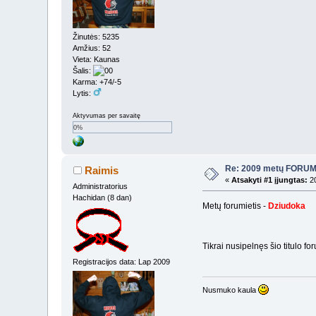
Žinutės: 5235
Amžius: 52
Vieta: Kaunas
Šalis:
Karma: +74/-5
Lytis:
Aktyvumas per savaitę
0%
Re: 2009 metų FORUMI
Raimis
«
Atsakyti #1 įjungtas:
20
Administratorius
Hachidan (8 dan)
Metų forumietis -
Dziudoka
Tikrai nusipelnęs šio titulo f
Registracijos data: Lap 2009
Nusmuko kaula