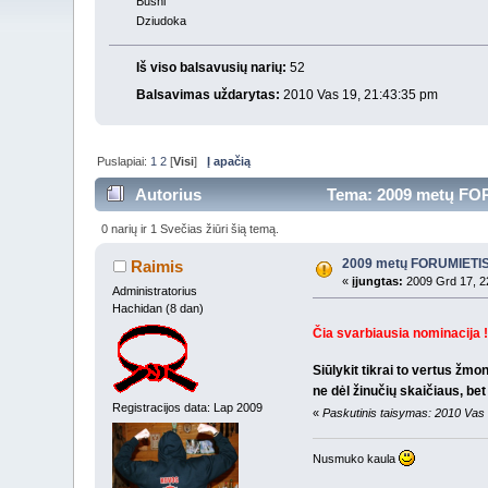
Bushi
Dziudoka
Iš viso balsavusių narių:
52
Balsavimas uždarytas:
2010 Vas 19, 21:43:35 pm
Puslapiai:
1
2
[
Visi
]
Į apačią
Autorius
Tema: 2009 metų FORU
0 narių ir 1 Svečias žiūri šią temą.
2009 metų FORUMIETIS 
Raimis
«
įjungtas:
2009 Grd 17, 2
Administratorius
Hachidan (8 dan)
Čia svarbiausia nominacija !
Siūlykit tikrai to vertus žm
ne dėl žinučių skaičiaus, be
Registracijos data: Lap 2009
«
Paskutinis taisymas: 2010 Vas
Nusmuko kaula