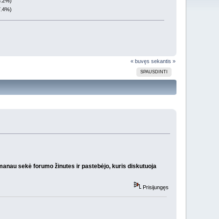
3.2%)
7.4%)
« buvęs
sekantis »
SPAUSDINTI
 manau sekė forumo žinutes ir pastebėjo, kuris diskutuoja
Prisijungęs