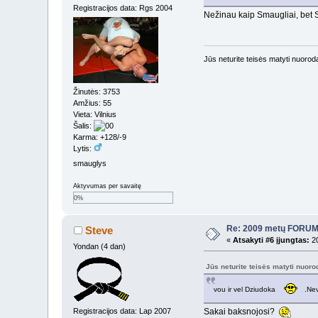
Registracijos data: Rgs 2004
Nežinau kaip Smaugliai, bet
Jūs neturite teisės matyti nuoro
Žinutės: 3753
Amžius: 55
Vieta: Vilnius
Šalis:
Karma: +128/-9
Lytis:
smauglys
Aktyvumas per savaitę
0%
Re: 2009 metų FORUMI
Steve
«
Atsakyti #6 įjungtas:
20
Yondan (4 dan)
Jūs neturite teisės matyti nuor
vou ir vel Dziudoka
.Nev
Sakai baksnojosi?
Registracijos data: Lap 2007