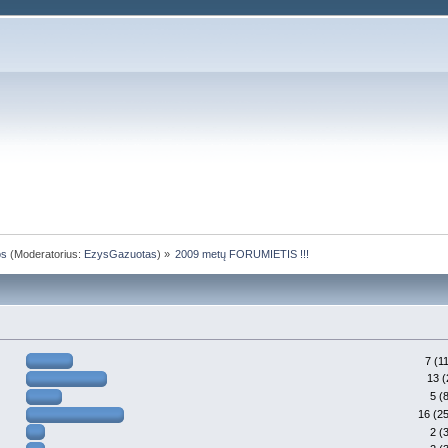
os
(Moderatorius:
EzysGazuotas
) »
2009 metų FORUMIETIS !!!
7 (1
13 
5 (
16 (2
2 (