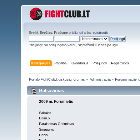
Sveiki,
Svečias
. Prašome
prisijungti
arba
registruotis
.
Prisijungti su prisijungimo vardu, slaptažodžiu ir sesijos ilgiu
Kategorijos
Pagalba
Kalendorius
Prisijungti
Registruotis
Portalo FightClub.lt diskusijų forumas
»
Administracija
»
Forumo naujien
Balsavimas
2009 m. Forumietis
Sakalas
Dainiux
Pataisomas Optimistas
Smauglys
Denis