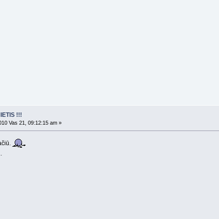
ETIS !!!
10 Vas 21, 09:12:15 am »
 ačiū.
..