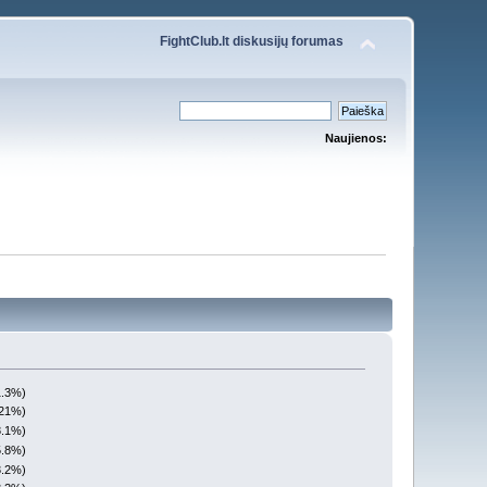
FightClub.lt diskusijų forumas
Naujienos:
1.3%)
(21%)
8.1%)
5.8%)
3.2%)