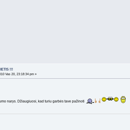
ETIS !!!
10 Vas 20, 23:18:34 pm »
orumo narys. Džiaugiuosi, kad turiu garbės tave pažinoti