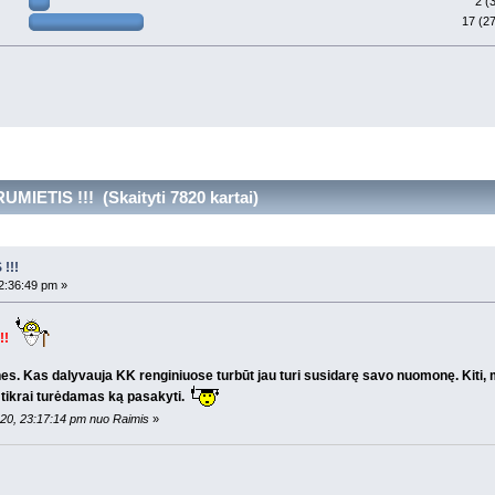
2 (
17 (2
MIETIS !!! (Skaityti 7820 kartai)
!!!
2:36:49 pm »
!!
ones. Kas dalyvauja KK renginiuose turbūt jau turi susidarę savo nuomonę. Kiti,
t tikrai turėdamas ką pasakyti.
 20, 23:17:14 pm nuo Raimis
»