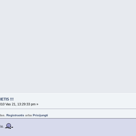
ETIS !!!
10 Vas 21, 13:29:33 pm »
odas.
Registruotis
arba
Prisijungti
čiū.