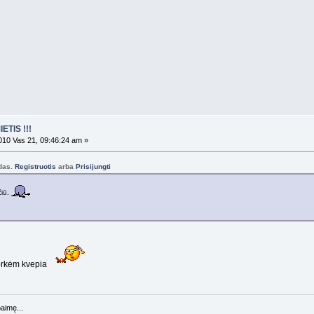
ETIS !!!
10 Vas 21, 09:46:24 am »
odas.
Registruotis
arba
Prisijungti
čiū.
borkėm kvepia
baimę...