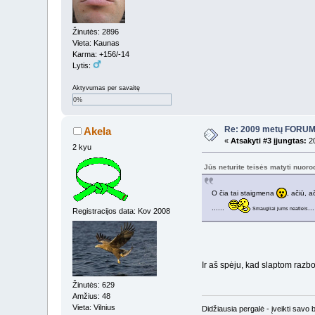
Žinutės: 2896
Vieta: Kaunas
Karma: +156/-14
Lytis:
Aktyvumas per savaitę
0%
Re: 2009 metų FORUMI
Akela
«
Atsakyti #3 įjungtas:
20
2 kyu
Jūs neturite teisės matyti nuor
O čia tai staigmena
, ačiū, a
......
...
Smaugliai jums neatleis
Registracijos data: Kov 2008
Ir aš spėju, kad slaptom raz
Žinutės: 629
Amžius: 48
Vieta: Vilnius
Didžiausia pergalė - įveikti savo 