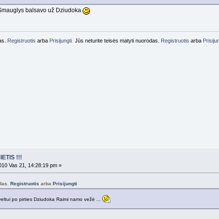
 Smauglys balsavo už Dziudoka
das.
Registruotis
arba
Prisijungti
Jūs neturite teisės matyti nuorodas.
Registruotis
arba
Prisiju
ETIS !!!
10 Vas 21, 14:28:19 pm »
odas.
Registruotis
arba
Prisijungti
eltui po pirties Dziudoka Raimi namo vežė ...