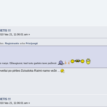
ETIS !!!
10 Vas 21, 11:06:01 am »
odas.
Registruotis
arba
Prisijungti
umo narys. Džiaugiuosi, kad turiu garbės tave pažinoti
veltui po pirties Dziudoka Raimi namo vežė ...
ETIS !!!
10 Vas 21, 11:06:01 am »