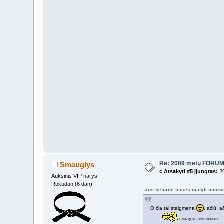
Re: 2009 metų FORUMI
Smauglys
«
Atsakyti #5 įjungtas:
20
Auksinis VIP narys
Rokudan (6 dan)
Jūs neturite teisės matyti nuor
O čia tai staigmena
, ačiū, a
......
...
Smaugliai jums neatleis