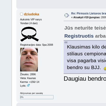
Re: Pirmasis Lietuvos bra
dziudoka
«
Atsakyti #19 įjungtas:
2009
Auksinis VIP narys
Yondan (4 dan)
Jūs neturite teis
Registruotis
arb
Registracijos data: Spa 2008
Klausimas kilo de
stiliaus cempionat
visa pagarba visie
bendro su BJJ.
Žinutės: 2896
Daugiau bendro,
Vieta: Kaunas
Karma: +156/-14
Lytis:
Aktyvumas per savaitę
0%