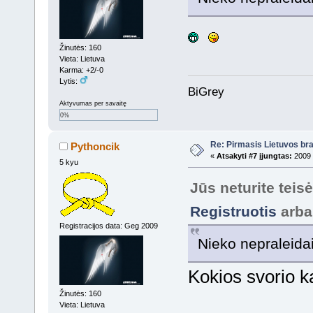
Žinutės: 160
Vieta: Lietuva
Karma: +2/-0
Lytis:
BiGrey
Aktyvumas per savaitę
0%
Re: Pirmasis Lietuvos bra
Pythoncik
«
Atsakyti #7 įjungtas:
2009 
5 kyu
Jūs neturite teis
Registruotis
arb
Registracijos data: Geg 2009
Nieko nepraleida
Kokios svorio k
Žinutės: 160
Vieta: Lietuva