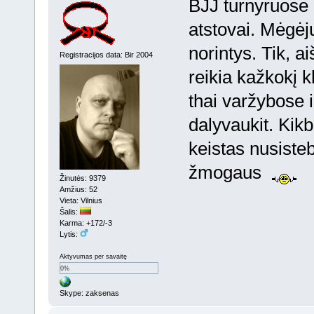
BJJ turnyruose ir
atstovai. Mėgėjų
norintys. Tik, a
Registracijos data: Bir 2004
reikia kažkokį k
thai varžybose i
dalyvaukit. Kik
keistas nusiste
žmogaus
Žinutės: 9379
Amžius: 52
Vieta: Vilnius
Šalis:
Karma: +172/-3
Lytis:
Aktyvumas per savaitę
0%
Skype: zaksenas