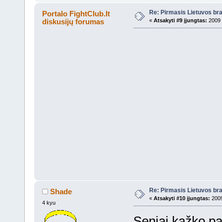
Re: Pirmasis Lietuvos bra
Portalo FightClub.lt
diskusijų forumas
«
Atsakyti #9 įjungtas:
2009 
Re: Pirmasis Lietuvos bra
Shade
«
Atsakyti #10 įjungtas:
2009
4 kyu
Seniai kažko pa