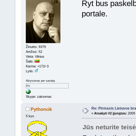
Ryt bus paskelbt
portale.
Žinutės: 9379
Amžius: 52
Vieta: Vilnius
Šalis:
Karma: +172/-3
Lytis:
Aktyvumas per savaitę
0%
Skype: zaksenas
Re: Pirmasis Lietuvos bra
Pythoncik
«
Atsakyti #2 įjungtas:
2009 
5 kyu
Jūs neturite teis