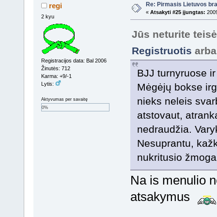
Re: Pirmasis Lietuvos bra
regi
«
Atsakyti #25 įjungtas:
2009
2 kyu
Jūs neturite teis
Registruotis
arb
Registracijos data: Bal 2006
Žinutės: 712
BJJ turnyruose ir 
Karma: +9/-1
Lytis:
Mėgėjų bokse irgi 
nieks neleis svar
Aktyvumas per savaitę
0%
atstovaut, atrank
nedraudžia. Varyk
Nesuprantu, kažk
nukritusio žmo
Na is menulio 
atsakymus