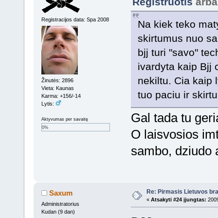
Registruotis
arb
Registracijos data: Spa 2008
Na kiek teko maty
skirtumus nuo sam
bjj turi "savo" tec
ivardyta kaip Bjj
nekiltu. Cia kaip
Žinutės: 2896
Vieta: Kaunas
tuo paciu ir skir
Karma: +156/-14
Lytis:
Gal tada tu geri
Aktyvumas per savaitę
0%
O laisvosios imt
sambo, dziudo 
Re: Pirmasis Lietuvos bra
Saxum
«
Atsakyti #24 įjungtas:
2009
Administratorius
Kudan (9 dan)