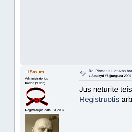
Re: Pirmasis Lietuvos bra
Saxum
«
Atsakyti #5 įjungtas:
2009 
Administratorius
Kudan (9 dan)
Jūs neturite tei
Registruotis
ar
Registracijos data: Bir 2004