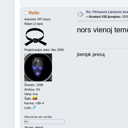
Re: Pirmasis Lietuvos bra
Rolis
«
Atsakyti #26 įjungtas:
2009
Auksinis VIP narys
Nidan (2 dan)
nors vienoj tem
Registracijos data: Vas 2006
įtempk presą
Žinutės: 1598
Amžius: 54
Vieta: kns
Šalis:
Karma: +36/-4
Lytis:
Aktyvumas per savaitę
0%
Skype: ritland