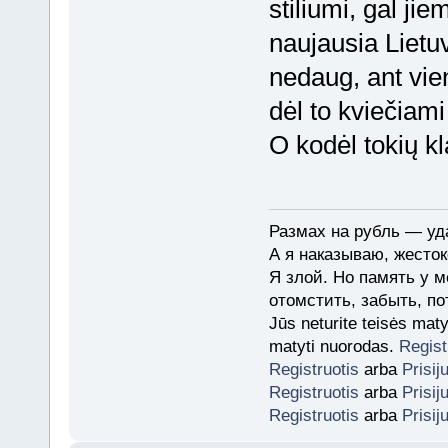
stiliumi, gal jie
naujausia Lietu
nedaug, ant vie
dėl to kviečiami
O kodėl tokių kl
Размах на рубль — уда
А я наказываю, жесток
Я злой. Но память у м
отомстить, забыть, по
Jūs neturite teisės mat
matyti nuorodas.
Regist
Registruotis
arba
Prisij
Registruotis
arba
Prisij
Registruotis
arba
Prisij