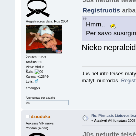
Registruotis
arb
Registracijos data: Rgs 2004
Hmm..
Per savo susirgi
Nieko nepraleid
Žinutės: 3753
Amžius: 55
Vieta: Vilnius
Šalis:
Jūs neturite teisės mat
Karma: +128/-9
matyti nuorodas.
Regist
Lytis:
smauglys
Aktyvumas per savaitę
0%
Re: Pirmasis Lietuvos bra
dziudoka
«
Atsakyti #4 įjungtas:
2009 
Auksinis VIP narys
Yondan (4 dan)
Jūs neturite teis