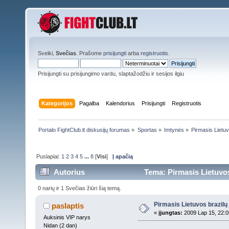
Sveiki,
Svečias
. Prašome
prisijungti
arba
registruotis
.
Prisijungti su prisijungimo vardu, slaptažodžiu ir sesijos ilgiu
Kategorijos
Pagalba
Kalendorius
Prisijungti
Registruotis
Portalo FightClub.lt diskusijų forumas
»
Sportas
»
Imtynės
»
Pirmasis Lietuv
Puslapiai:
1
2
3
4
5
...
8
[
Visi
]
Į apačią
Autorius
Tema: Pirmasis Lietuvos
0 narių ir 1 Svečias žiūri šią temą.
Pirmasis Lietuvos brazilų
paslaptis
«
įjungtas:
2009 Lap 15, 22:0
Auksinis VIP narys
Nidan (2 dan)