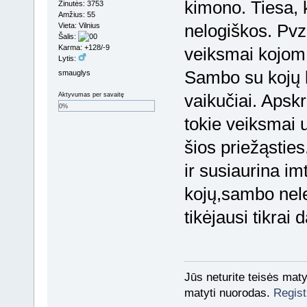
kimono. Tiesa, k
Žinutės: 3753
Amžius: 55
nelogiškos. Pvz
Vieta: Vilnius
Šalis:
Karma: +128/-9
veiksmai kojom.
Lytis:
Sambo su kojų l
smauglys
vaikučiai. Apskrit
Aktyvumas per savaitę
0%
tokie veiksmai u
šios priežąstie
ir susiaurina im
kojų,sambo nele
tikėjausi tikrai 
Jūs neturite teisės mat
matyti nuorodas.
Regist