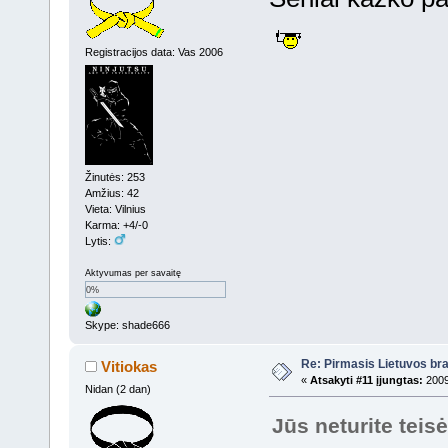
Registracijos data: Vas 2006
Žinutės: 253
Amžius: 42
Vieta: Vilnius
Karma: +4/-0
Lytis:
Aktyvumas per savaitę
0%
Skype: shade666
Re: Pirmasis Lietuvos bra
Vitiokas
«
Atsakyti #11 įjungtas:
2009
Nidan (2 dan)
Jūs neturite teis