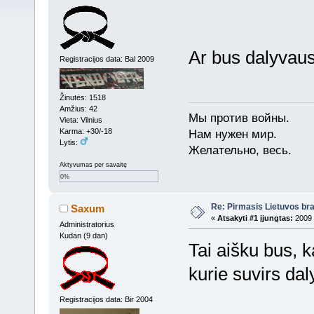
Ar bus dalyvaus
Registracijos data: Bal 2009
Žinutės: 1518
Amžius: 42
Мы против войны.
Vieta: Vilnius
Karma: +30/-18
Нам нужен мир.
Lytis:
Желательно, весь.
Aktyvumas per savaitę
0%
Re: Pirmasis Lietuvos bra
Saxum
«
Atsakyti #1 įjungtas:
2009 
Administratorius
Kudan (9 dan)
Tai aišku bus, 
kurie suvirs da
Registracijos data: Bir 2004