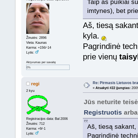
Taip as puikiai s
imtynes), bet prie
Aš, tiesą sakan
kyla.
Žinutės: 2896
Vieta: Kaunas
Pagrindinė techni
Karma: +156/-14
Lytis:
prie vienų
taisy
Aktyvumas per savaitę
0%
Re: Pirmasis Lietuvos bra
regi
«
Atsakyti #22 įjungtas:
2009
2 kyu
Jūs neturite teis
Registruotis
arb
Registracijos data: Bal 2006
Žinutės: 712
Aš, tiesą sakant
Karma: +9/-1
Lytis:
Pagrindinė technik