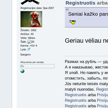
Registruotis
arb
Registracijos data: Spa 2007
Seniai kažko pan
Žinutės: 1962
Amžius: 40
Vieta: Vilnius
Geriau vėliau n
Šalis:
Karma: +41/-4
Lytis:
Бандито
Размах на рубль — уда
Aktyvumas per savaitę
А я наказываю, жесток
0%
Я злой. Но память у м
отомстить, забыть, по
Jūs neturite teisės mat
matyti nuorodas.
Regist
Registruotis
arba
Prisij
Registruotis
arba
Prisij
Registruotis
arba
Prisij