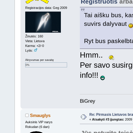
Registruotis
arb
Registracijos data: Geg 2009
Tai aišku bus, k
suvirs dalyvaut
Žinutės: 160
Ryt bus paskelbta
Vieta: Lietuva
Karma: +2/-0
Lytis:
Hmm..
Aktyvumas per savaitę
Per savo susir
0%
info!!!
BiGrey
Re: Pirmasis Lietuvos bra
Smauglys
«
Atsakyti #3 įjungtas:
2009 
Auksinis VIP narys
Rokudan (6 dan)
Jūs neturite teis