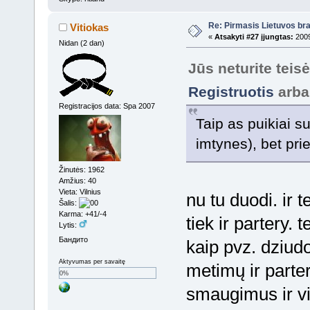
Re: Pirmasis Lietuvos bra
Vitiokas
«
Atsakyti #27 įjungtas:
2009
Nidan (2 dan)
Jūs neturite teis
Registruotis
arb
Registracijos data: Spa 2007
Taip as puikiai s
imtynes), bet prie
Žinutės: 1962
Amžius: 40
Vieta: Vilnius
nu tu duodi. ir 
Šalis:
Karma: +41/-4
tiek ir partery. 
Lytis:
Бандито
kaip pvz. dziudo
Aktyvumas per savaitę
metimų ir parte
0%
smaugimus ir vi