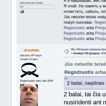
А я наказываю, жесток
Aktyvumas per savaitę
Я злой. Но память у м
0%
отомстить, забыть, по
Jūs neturite teisės mat
matyti nuorodas.
Regist
Registruotis
arba
Prisij
Registruotis
arba
Prisij
Registruotis
arba
Prisij
Re: Pirmasis Lietuvos bra
dziudoka
«
Atsakyti #15 įjungtas:
2009
Auksinis VIP narys
Yondan (4 dan)
Jūs neturite teis
Registruotis
arb
Registracijos data: Spa 2008
2 balai, nepilnas
2 balai, tai čia
nusiridenti ant 