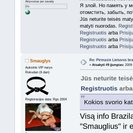
Aktyvumas per savaitę
Я злой. Но память у м
0%
отомстить, забыть, по
Jūs neturite teisės mat
matyti nuorodas.
Regist
Registruotis
arba
Prisij
Registruotis
arba
Prisij
Registruotis
arba
Prisij
Re: Pirmasis Lietuvos bra
Smauglys
«
Atsakyti #9 įjungtas:
2009 
Auksinis VIP narys
Rokudan (6 dan)
Jūs neturite teis
Registruotis
arb
Registracijos data: Rgs 2004
Kokios svorio kat
Visą info Brazi
"Smauglius" ir 