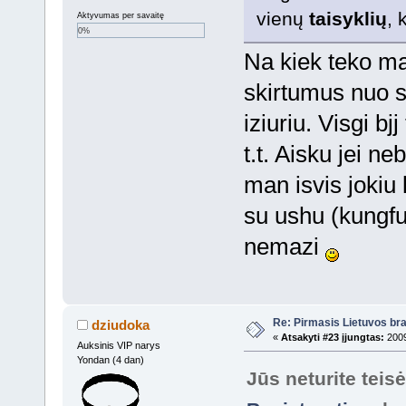
vienų
taisyklių
, 
Aktyvumas per savaitę
0%
Na kiek teko mat
skirtumus nuo s
iziuriu. Visgi bj
t.t. Aisku jei ne
man isvis jokiu 
su ushu (kungfu
nemazi
Re: Pirmasis Lietuvos bra
dziudoka
«
Atsakyti #23 įjungtas:
2009
Auksinis VIP narys
Yondan (4 dan)
Jūs neturite teis