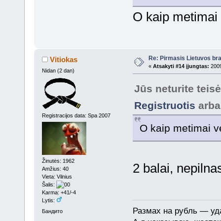
O kaip metimai 
Re: Pirmasis Lietuvos bra
Vitiokas
«
Atsakyti #14 įjungtas:
2009
Nidan (2 dan)
Jūs neturite teis
Registruotis
arb
Registracijos data: Spa 2007
O kaip metimai v
Žinutės: 1962
2 balai, nepiln
Amžius: 40
Vieta: Vilnius
Šalis:
Karma: +41/-4
Lytis:
Размах на рубль — уда
Бандито