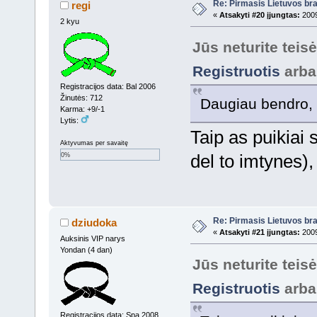
Re: Pirmasis Lietuvos bra
regi
«
Atsakyti #20 įjungtas:
2009
2 kyu
Jūs neturite teis
Registruotis
arb
Registracijos data: Bal 2006
Žinutės: 712
Daugiau bendro, n
Karma: +9/-1
Lytis:
Taip as puikiai 
Aktyvumas per savaitę
del to imtynes),
0%
Re: Pirmasis Lietuvos bra
dziudoka
«
Atsakyti #21 įjungtas:
2009
Auksinis VIP narys
Yondan (4 dan)
Jūs neturite teis
Registruotis
arb
Registracijos data: Spa 2008