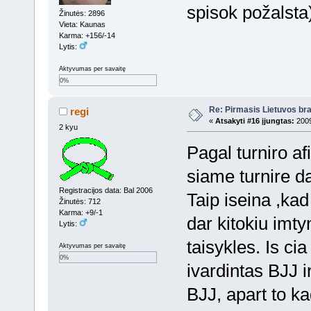
spisok požalsta
Žinutės: 2896
Vieta: Kaunas
Karma: +156/-14
Lytis:
Aktyvumas per savaitę
0%
Re: Pirmasis Lietuvos bra
regi
«
Atsakyti #16 įjungtas:
2009
2 kyu
Pagal turniro af
siame turnire da
Registracijos data: Bal 2006
Taip iseina ,ka
Žinutės: 712
Karma: +9/-1
dar kitokiu imty
Lytis:
taisykles. Is c
Aktyvumas per savaitę
0%
ivardintas BJJ ir
BJJ, apart to ka