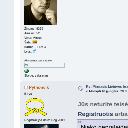
Žinutės: 9379
Amžius: 52
Vieta: Vilnius
Šalis:
Karma: +172/-3
Lytis:
Aktyvumas per savaitę
0%
Skype: zaksenas
Re: Pirmasis Lietuvos bra
Pythoncik
«
Atsakyti #6 įjungtas:
2009 
5 kyu
Jūs neturite teis
Registruotis
arb
Registracijos data: Geg 2009
Nieko nepraleida