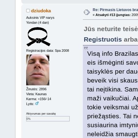
Re: Pirmasis Lietuvos bra
dziudoka
«
Atsakyti #13 įjungtas:
2009
Auksinis VIP narys
Yondan (4 dan)
Jūs neturite teis
Registruotis
arb
Registracijos data: Spa 2008
Visą info Brazila
eis išmėginti sav
taisyklės per dau
beveik visi ska
tai neįtikina. Sa
Žinutės: 2896
Vieta: Kaunas
maži vaikučiai. Aps
Karma: +156/-14
Lytis:
tokie veiksmai užd
Aktyvumas per savaitę
priežąsties. Tai
0%
susiaurina imtyni
neleidžia smaugti.