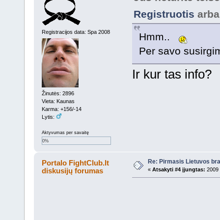
Registruotis
arb
Registracijos data: Spa 2008
Hmm..
Per savo susirgi
Ir kur tas info?
Žinutės: 2896
Vieta: Kaunas
Karma: +156/-14
Lytis:
Aktyvumas per savaitę
0%
Re: Pirmasis Lietuvos bra
Portalo FightClub.lt
diskusijų forumas
«
Atsakyti #4 įjungtas:
2009 