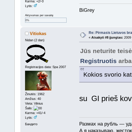
Karma: +2/-0
Lytis:
BiGrey
Aktyvumas per savaitę
0%
Re: Pirmasis Lietuvos bra
Vitiokas
«
Atsakyti #8 įjungtas:
2009 
Nidan (2 dan)
Jūs neturite teis
Registruotis
arb
Registracijos data: Spa 2007
Kokios svorio kat
Žinutės: 1962
su GI prieš kov
Amžius: 40
Vieta: Vilnius
Šalis:
Karma: +41/-4
Lytis:
Размах на рубль — уда
Бандито
А я наказываю, жесток