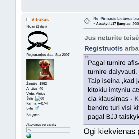
Re: Pirmasis Lietuvos bra
Vitiokas
«
Atsakyti #17 įjungtas:
2009
Nidan (2 dan)
Jūs neturite teis
Registruotis
arb
Registracijos data: Spa 2007
Pagal turniro afi
turnire dalyvauti.
Taip iseina ,kad 
Žinutės: 1962
kitokiu imtyniu at
Amžius: 40
Vieta: Vilnius
cia klausimas - K
Šalis:
Karma: +41/-4
bendro turi visi k
Lytis:
Бандито
pagal BJJ taisky
Aktyvumas per savaitę
Ogi kiekvienas 
0%