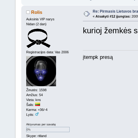
Re: Pirmasis Lietuvos bra
Rolis
«
Atsakyti #12 įjungtas:
2009
Auksinis VIP narys
Nidan (2 dan)
kurioj žemkės s
Registracijos data: Vas 2006
įtempk presą
Žinutės: 1598
Amžius: 54
Vieta: kns
Šalis:
Karma: +36/-4
Lytis:
Aktyvumas per savaitę
0%
Skype: ritland