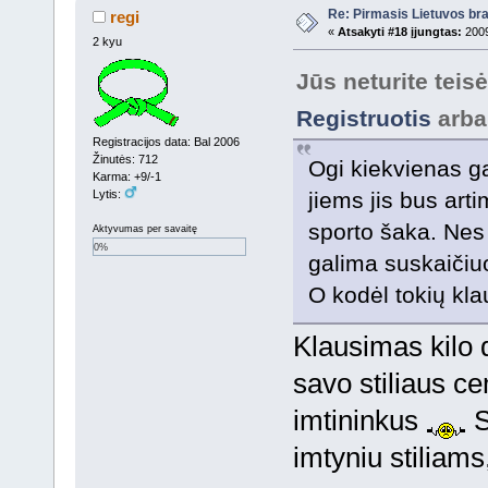
Re: Pirmasis Lietuvos bra
regi
«
Atsakyti #18 įjungtas:
2009
2 kyu
Jūs neturite teis
Registruotis
arb
Registracijos data: Bal 2006
Žinutės: 712
Ogi kiekvienas ga
Karma: +9/-1
Lytis:
jiems jis bus arti
sporto šaka. Nes
Aktyvumas per savaitę
0%
galima suskaičiuot
O kodėl tokių kla
Klausimas kilo 
savo stiliaus cem
imtininkus
S
imtyniu stiliams