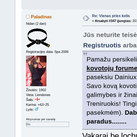
Re: Vienas pries kelis
Paladinas
«
Atsakyti #347 įjungtas:
201
Nidan (2 dan)
Jūs neturite teis
Registruotis
arb
Registracijos data: Spa 2006
Pamažu persikeli
kovotojų forum
paseksiu Dainiu
Savo kovą kovoti 
Žinutės: 1902
galimybes ir žina
Vieta: Liondonas
Šalis:
Treniruokis! Tingi
Karma: +42/-25
Lytis:
pasekmėm).
Daba
Aktyvumas per savaitę
paradus........
0%
Vakarai be loch