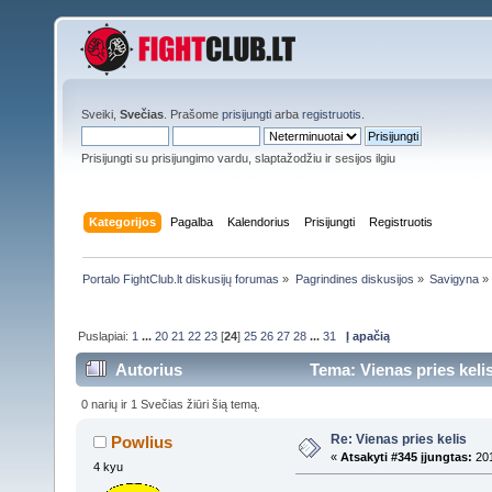
Sveiki,
Svečias
. Prašome
prisijungti
arba
registruotis
.
Prisijungti su prisijungimo vardu, slaptažodžiu ir sesijos ilgiu
Kategorijos
Pagalba
Kalendorius
Prisijungti
Registruotis
Portalo FightClub.lt diskusijų forumas
»
Pagrindines diskusijos
»
Savigyna
»
Puslapiai:
1
...
20
21
22
23
[
24
]
25
26
27
28
...
31
Į apačią
Autorius
Tema: Vienas pries kelis
0 narių ir 1 Svečias žiūri šią temą.
Re: Vienas pries kelis
Powlius
«
Atsakyti #345 įjungtas:
201
4 kyu