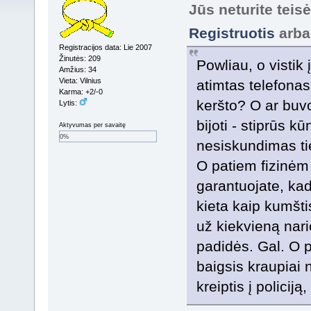
Jūs neturite teis
Registruotis
arb
Registracijos data: Lie 2007
Žinutės: 209
Powliau, o vistik
Amžius: 34
Vieta: Vilnius
atimtas telefonas,
Karma: +2/-0
keršto? O ar buvo
Lytis:
bijoti - stiprūs k
Aktyvumas per savaitę
0%
nesiskundimas ti
O patiem fizinėm
garantuojate, ka
kieta kaip kumštis
už kiekvieną nar
padidės. Gal. O pa
baigsis kraupiai 
kreiptis į policiją