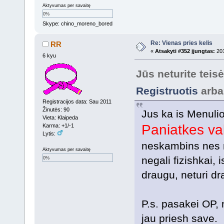
Aktyvumas per savaitę
0%
Skype: chino_moreno_bored
Re: Vienas pries kelis
RR
«
Atsakyti #352 įjungtas:
201
6 kyu
Jūs neturite teis
Registruotis
arb
Registracijos data: Sau 2011
Žinutės: 90
Jus ka is Menuli
Vieta: Klaipeda
Paniatkes va
Karma: +1/-1
Lytis:
neskambins nes
Aktyvumas per savaitę
negali fizishkai,
0%
draugu, neturi dr
P.s. pasakei OP,
jau priesh save.