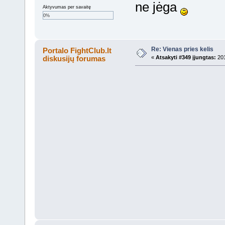
ne jėga
Aktyvumas per savaitę
0%
Re: Vienas pries kelis
Portalo FightClub.lt
diskusijų forumas
«
Atsakyti #349 įjungtas:
201