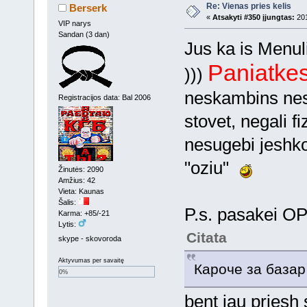
Re: Vienas pries kelis
Berserk
«
Atsakyti #350 įjungtas:
201
VIP narys
Sandan (3 dan)
Jus ka is Menul
Paniatkes
)))
neskambins ne
Registracijos data: Bal 2006
stovet, negali f
nesugebi jeshko
"oziu"
Žinutės: 2090
Amžius: 42
Vieta: Kaunas
Šalis:
P.s. pasakei O
Karma: +85/-21
Lytis:
Citata
skype - skovoroda
Aktyvumas per savaitę
Кароче за базар
0%
bent jau priesh 