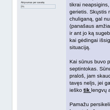
Aktyvumas per savaitę
tikrai neapsigins,
0%
gerietis. Skųstis
chuliganą, gal n
(panašaus amžiaus
ir ant jo ką suge
kai gėdingai išsig
situaciją.
Kai sūnus buvo p
septintokas. Sūnus
praloš, jam skaud
tavęs nelįs, jei ga
ieško
tik
lengvų 
Pamažu persikeli