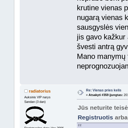
krutine vienas p
nugarą vienas k
sausgyslės vien
jis gavo kažkur 
švesti antrą gy
Mano manymų tok
neprognozuojami
Re: Vienas pries kelis
radiatorius
«
Atsakyti #359 įjungtas:
201
Auksinis VIP narys
Sandan (3 dan)
Jūs neturite teis
Registruotis
arb
Registracijos data: Vas 2006