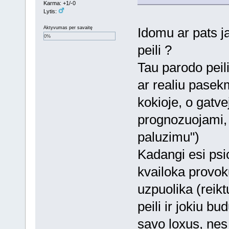
Karma: +1/-0
Lytis:
Idomu ar pats j
Aktyvumas per savaitę
0%
peili ?
Tau parodo peili
ar realiu pasek
kokioje, o gatve
prognozuojami, 
paluzimu")
Kadangi esi psi
kvailoka provok
uzpuolika (reikt
peili ir jokiu b
savo loxus, nes k