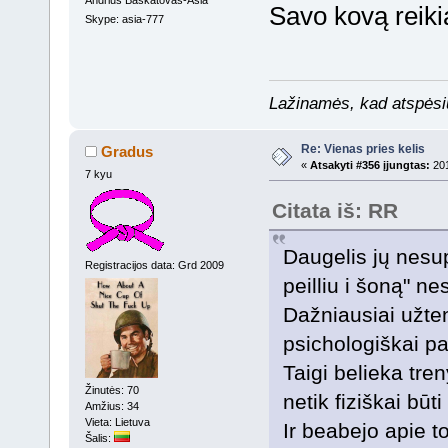
Savo kovą reikia
Skype: asia-777
Lažinamės, kad atspėsiu 
Re: Vienas pries kelis
Gradus
«
Atsakyti #356 įjungtas:
201
7 kyu
Citata iš: RR
Daugelis jų nesu
Registracijos data: Grd 2009
peilliu i šoną" n
Dažniausiai užtenk
psichologiškai pa
Taigi belieka tren
Žinutės: 70
netik fiziškai būt
Amžius: 34
Vieta: Lietuva
Ir beabejo apie to
Šalis: