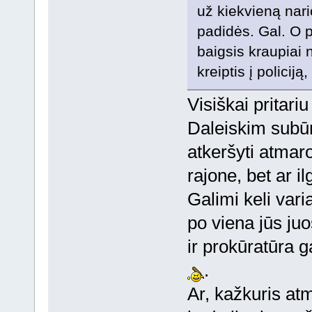
už kiekvieną nar
padidės. Gal. O pa
baigsis kraupiai 
kreiptis į policiją
Visiškai pritariu
Daleiskim subūr
atkeršyti atmaro
rajone, bet ar il
Galimi keli vari
po viena jūs juo
ir prokūratūra 
.
Ar, kažkuris at