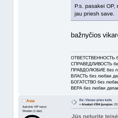
P.s. pasakei OP,
jau priesh save.
bažnyčios vikar
ОТВЕТСТВЕННОСТЬ б
СПРАВЕДЛИВОСТЬ без
ПРАВДОЛЮБИЕ без лю
ВЛАСТЬ без любви д
БОГАТСТВО без любв
ВЕРА без любви дела
Re: Vienas pries kelis
Asia
«
Atsakyti #354 įjungtas:
201
Auksinis VIP narys
Shodan (1 dan)
Jūs neturite teis