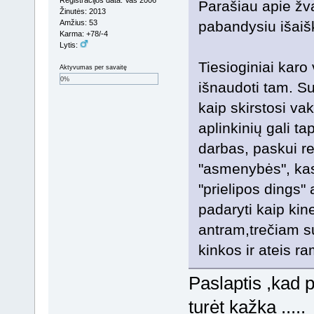
Parašiau apie žva
Žinutės: 2013
Amžius: 53
pabandysiu išaišk
Karma: +78/-4
Lytis:
Tiesioginiai karo
Aktyvumas per savaitę
0%
išnaudoti tam. Su
kaip skirstosi vak
aplinkinių gali t
darbas, paskui re
"asmenybės", kas
"prielipos dings" 
padaryti kaip kin
antram,trečiam su
kinkos ir ateis r
Paslaptis ,kad p
turėt kažka ....