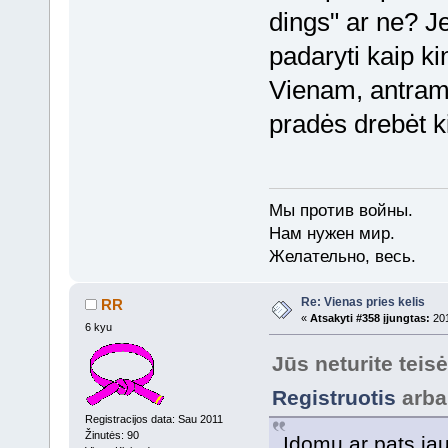
dings" ar ne? Jei
padaryti kaip ki
Vienam, antram,
pradės drebėt k
Мы против войны.
Нам нужен мир.
Желательно, весь.
Re: Vienas pries kelis
RR
«
Atsakyti #358 įjungtas:
201
6 kyu
Jūs neturite teis
Registruotis
arb
Registracijos data: Sau 2011
Žinutės: 90
Idomu ar pats jau