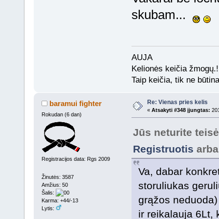
skubam...
AUJA
Kelionės keičia žmogų.!
Taip keičia, tik ne būtin
Re: Vienas pries kelis
baramui fighter
«
Atsakyti #348 įjungtas:
201
Rokudan (6 dan)
Jūs neturite teis
Registruotis
arb
Registracijos data: Rgs 2009
Va, dabar konkret
Žinutės: 3587
storuliukas geruli
Amžius: 50
Šalis:
grąžos neduoda) p
Karma: +44/-13
Lytis:
ir reikalauja 6Lt,