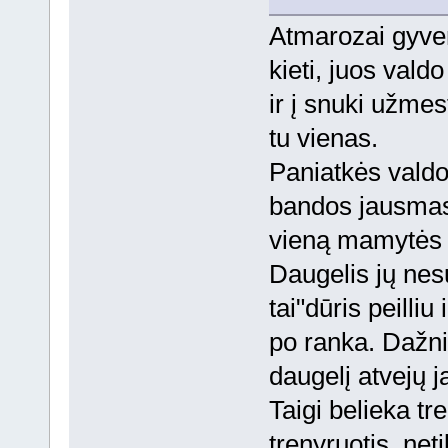
Atmarozai gyvena
kieti, juos valdo
ir į snuki užme
tu vienas.
Paniatkės valdo
bandos jausmas. 
vieną mamytės s
Daugelis jų ne
tai"dūris peilli
po ranka. Dažnia
daugelį atvejų j
Taigi belieka tre
trenyruotis, neti