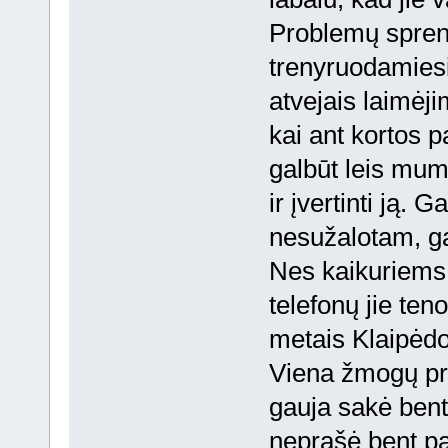
Problemų sprend
trenyruodamiesi
atvejais laimėji
kai ant kortos 
galbūt leis mums
ir įvertinti ją. G
nesužalotam, ga
Nes kaikuriems 
telefonų jie teno
metais Klaipėdoj
Viena žmogų pri
gauja sakė bent
neprašė bent pat