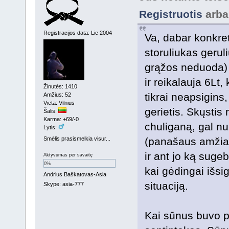
Registruotis
arb
Registracijos data: Lie 2004
Va, dabar konkret
storuliukas geruli
grąžos neduoda) p
ir reikalauja 6Lt,
Žinutės: 1410
tikrai neapsigins,
Amžius: 52
Vieta: Vilnius
gerietis. Skųstis
Šalis:
Karma: +69/-0
chuliganą, gal n
Lytis:
Smėlis prasismelkia visur...
(panašaus amžiaus
ir ant jo ką suge
Aktyvumas per savaitę
0%
kai gėdingai išsig
Andrius Baškatovas-Asia
situaciją.
Skype: asia-777
Kai sūnus buvo p