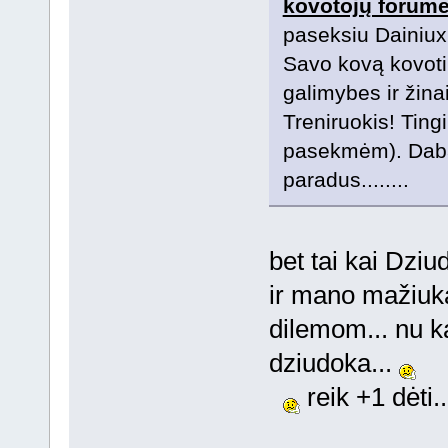
kovotojų forum
paseksiu Dainiu
Savo kovą kovoti 
galimybes ir žina
Treniruokis! Tingi
pasekmėm). Dabar 
paradus........
bet tai kai Dziu
ir mano mažiuk
dilemom... nu ką
dziudoka...
reik +1 dėti.