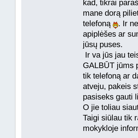
kad, tikrai para
mane dorą pilie
telefoną
. Ir 
apiplėšes ar su
jūsų puses.
Ir va jūs jau te
GALBŪT jūms pas
tik telefoną ar
atveju, pakeis s
pasiseks gauti l
O jie toliau siaut
Taigi siūlau tik 
mokykloje info