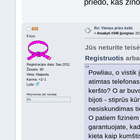
priedo, kas zino
Re: Vienas pries kelis
RR
«
Atsakyti #346 įjungtas:
201
6 kyu
Jūs neturite teis
Registruotis
arb
Registracijos data: Sau 2011
Žinutės: 90
Powliau, o vistik
Vieta: Klaipeda
Karma: +1/-1
atimtas telefonas,
Lytis:
keršto? O ar buvo
Aktyvumas per savaitę
bijoti - stiprūs k
0%
nesiskundimas ti
O patiem fizinėm
garantuojate, ka
kieta kaip kumštis