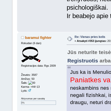
psichologiškai.
Ir beabejo apie t
Re: Vienas pries kelis
baramui fighter
«
Atsakyti #353 įjungtas:
201
Rokudan (6 dan)
Jūs neturite teis
Registruotis
arb
Registracijos data: Rgs 2009
Jus ka is Menuli
Žinutės: 3587
Paniatkes va
Amžius: 50
Šalis:
neskambins nes
Karma: +44/-13
Lytis:
negali fizishkai,
Aktyvumas per savaitę
draugu, neturi dr
0%