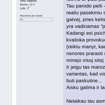
Vieta: Klaipeda
Karma: +1/-1
Tau parodo peili 
Lytis:
realiu pasekmiu s
Aktyvumas per savaitę
gatvej, pries kel
0%
yra vadinamas "p
Kadangi esi psic
kvailoka provoku
(reiktu manyt, kad
nenores prarasti 
minejo visoj sitoj
Ir jeigu tas maro
variantas, kad v
buti paskutine...
Aisku galima ir l
Netaikau tau asmen