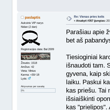
Re: Vienas pries kelis
paslaptis
«
Atsakyti #357 įjungtas:
201
Auksinis VIP narys
Nidan (2 dan)
Parašiau apie žv
bet aš pabandysi
Registracijos data: Bal 2009
Tiesioginiai kar
Žinutės: 1518
išnaudoti tam. S
Amžius: 42
Vieta: Vilnius
gyvena, kaip ski
Karma: +30/-18
Lytis:
laiku. Paskui kas
Aktyvumas per savaitę
kas priešu. Tai
0%
išsiaiškinti op
kas "prielipos"