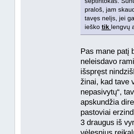
septintokas. Sūnus
praloš, jam skaud
tavęs nelįs, jei ga
ieško
tik
lengvų 
Pas mane patį b
neleisdavo rami
išspręst nindzi
žinai, kad tave
nepasivytų“, ta
apskundžia direk
pastoviai erzin
3 draugus iš vy
vėlesnius reika