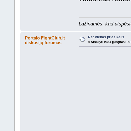
Lažinamės, kad atspėsiu 
Re: Vienas pries kelis
Portalo FightClub.lt
diskusijų forumas
«
Atsakyti #354 įjungtas:
201