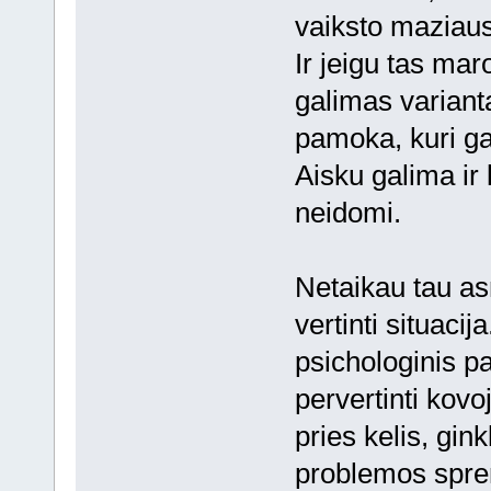
vaiksto maziaus
Ir jeigu tas mar
galimas variant
pamoka, kuri gal
Aisku galima ir 
neidomi.
Netaikau tau asm
vertinti situacij
psichologinis p
pervertinti kovoj
pries kelis, gin
problemos spren