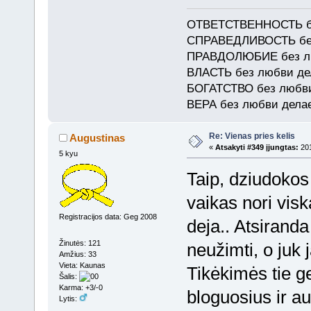
ОТВЕТСТВЕННОСТЬ б
СПРАВЕДЛИВОСТЬ без
ПРАВДОЛЮБИЕ без лю
ВЛАСТЬ без любви д
БОГАТСТВО без любв
ВЕРА без любви дела
Re: Vienas pries kelis
Augustinas
«
Atsakyti #349 įjungtas:
201
5 kyu
Taip, dziudokos
vaikas nori visk
Registracijos data: Geg 2008
deja.. Atsirand
Žinutės: 121
neužimti, o juk 
Amžius: 33
Vieta: Kaunas
Tikėkimės tie ge
Šalis:
Karma: +3/-0
bloguosius ir au
Lytis: