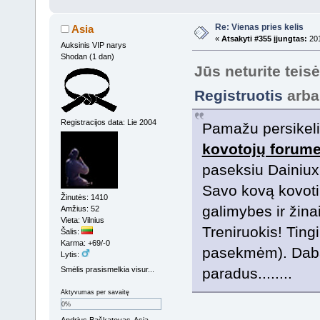
Re: Vienas pries kelis
Asia
«
Atsakyti #355 įjungtas:
201
Auksinis VIP narys
Shodan (1 dan)
Jūs neturite teis
Registruotis
arb
Registracijos data: Lie 2004
Pamažu persikeli
kovotojų forum
paseksiu Dainiu
Savo kovą kovoti 
Žinutės: 1410
galimybes ir žina
Amžius: 52
Vieta: Vilnius
Treniruokis! Tingi
Šalis:
Karma: +69/-0
pasekmėm). Dabar 
Lytis:
Smėlis prasismelkia visur...
paradus........
Aktyvumas per savaitę
0%
Andrius Baškatovas-Asia