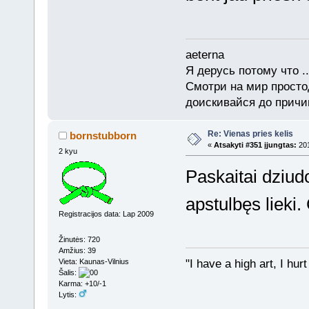
aeterna
Я дерусь потому что ..
Смотри на мир просто
доискивайся до причи
Re: Vienas pries kelis
bornstubborn
«
Atsakyti #351 įjungtas:
201
2 kyu
Paskaitai dziudo
apstulbęs lieki
Registracijos data: Lap 2009
Žinutės: 720
Amžius: 39
"I have a high art, I hu
Vieta: Kaunas-Vilnius
Šalis:
Karma: +10/-1
Lytis: