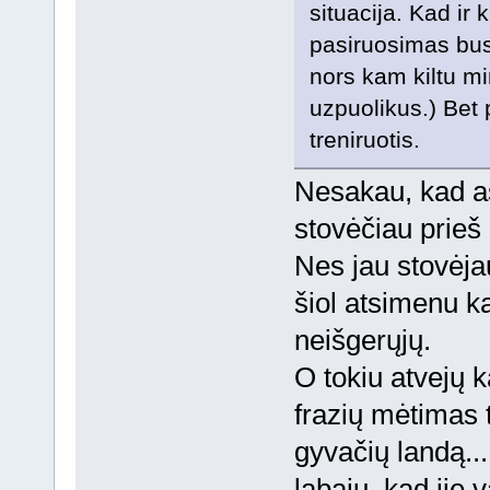
situacija. Kad ir 
pasiruosimas bus
nors kam kiltu min
uzpuolikus.) Bet
treniruotis.
Nesakau, kad aš 
stovėčiau prieš p
Nes jau stovėjau
šiol atsimenu k
neišgerųjų.
O tokiu atvejų k
frazių mėtimas t
gyvačių landą..
labaiu, kad jie 