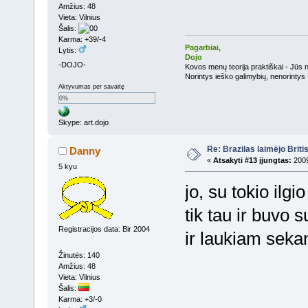
Amžius: 48
Vieta: Vilnius
Šalis:
Karma: +39/-4
Pagarbiai,
Lytis:
Dojo
-DOJO-
Kovos menų teorija praktiškai - Jūs n
Norintys ieško galimybių, nenorintys 
Aktyvumas per savaitę
0%
Skype: art.dojo
Re: Brazilas laimėjo Brit
Danny
«
Atsakyti #13 įjungtas:
2009
5 kyu
jo, su tokio ilgi
tik tau ir buvo 
Registracijos data: Bir 2004
ir laukiam seka
Žinutės: 140
Amžius: 48
Vieta: Vilnius
Šalis:
Karma: +3/-0