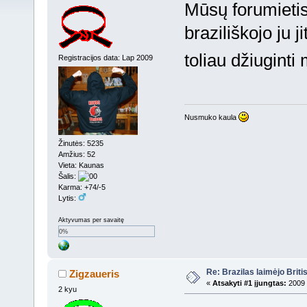
Mūsų forumietis
braziliškojo ju 
toliau džiugint
Registracijos data: Lap 2009
Nusmuko kaula
Žinutės: 5235
Amžius: 52
Vieta: Kaunas
Šalis:
Karma: +74/-5
Lytis:
Aktyvumas per savaitę
0%
Re: Brazilas laimėjo Brit
Zigzaueris
«
Atsakyti #1 įjungtas:
2009 
2 kyu