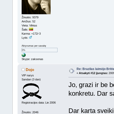
Žinutės: 9379
Amžius: 52
Vieta: Vilnius
Šalis:
Karma: +172/-3
Lytis:
Aktyvumas per savaitę
0%
Skype: zaksenas
Re: Brazilas laimėjo Brit
Dojo
«
Atsakyti #12 įjungtas:
2009
VIP narys
Sandan (3 dan)
Jo, grazi ir be 
konkretu. Dar s
Registracijos data: Lie 2006
Dar karta sveik
Žinutės: 2046