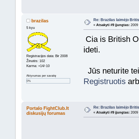
Re: Brazilas laimėjo Brit
brazilas
«
Atsakyti #9 įjungtas:
2009 
5 kyu
Cia is British 
ideti.
Registracijos data: Bir 2008
Žinutės: 102
Karma: +14/-10
Jūs neturite te
Aktyvumas per savaitę
Registruotis
ar
0%
Re: Brazilas laimėjo Brit
Portalo FightClub.lt
diskusijų forumas
«
Atsakyti #9 įjungtas:
2009 