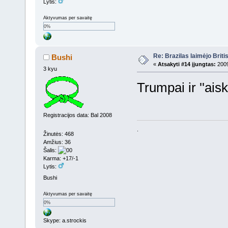
Lytis:
Aktyvumas per savaitę
0%
Re: Brazilas laimėjo Brit
Bushi
«
Atsakyti #14 įjungtas:
2009
3 kyu
Trumpai ir ''ais
Registracijos data: Bal 2008
.
Žinutės: 468
Amžius: 36
Šalis:
Karma: +17/-1
Lytis:
Bushi
Aktyvumas per savaitę
0%
Skype: a.strockis