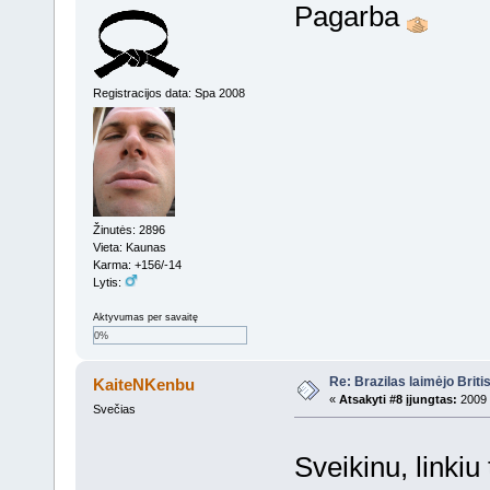
Pagarba
Registracijos data: Spa 2008
Žinutės: 2896
Vieta: Kaunas
Karma: +156/-14
Lytis:
Aktyvumas per savaitę
0%
Re: Brazilas laimėjo Brit
KaiteNKenbu
«
Atsakyti #8 įjungtas:
2009 
Svečias
Sveikinu, linkiu