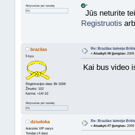
.
Aktyvumas per savaitę
Jūs neturite te
0%
Registruotis
ar
Re: Brazilas laimėjo Brit
brazilas
«
Atsakyti #6 įjungtas:
2009 
5 kyu
Kai bus video is
Registracijos data: Bir 2008
Žinutės: 102
Karma: +14/-10
Aktyvumas per savaitę
0%
Re: Brazilas laimėjo Brit
dziudoka
«
Atsakyti #7 įjungtas:
2009 
Auksinis VIP narys
Yondan (4 dan)