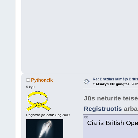
Re: Brazilas laimėjo Brit
Pythoncik
«
Atsakyti #10 įjungtas:
2009
5 kyu
Jūs neturite teis
Registruotis
arb
Registracijos data: Geg 2009
Cia is British Op