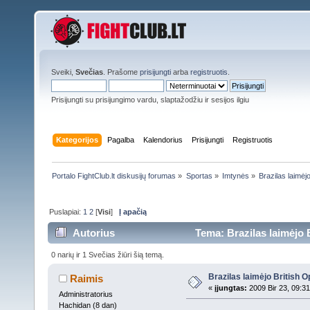
Sveiki,
Svečias
. Prašome
prisijungti
arba
registruotis
.
Prisijungti su prisijungimo vardu, slaptažodžiu ir sesijos ilgiu
Kategorijos
Pagalba
Kalendorius
Prisijungti
Registruotis
Portalo FightClub.lt diskusijų forumas
»
Sportas
»
Imtynės
»
Brazilas laimėj
Puslapiai:
1
2
[
Visi
]
Į apačią
Autorius
Tema: Brazilas laimėjo 
0 narių ir 1 Svečias žiūri šią temą.
Brazilas laimėjo British 
Raimis
«
įjungtas:
2009 Bir 23, 09:3
Administratorius
Hachidan (8 dan)