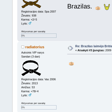
Brazilas.
Registracijos data: Spa 2007
Žinutės: 938
Karma: +2/-5
Lytis:
Aktyvumas per savaitę
0%
Re: Brazilas laimėjo Brit
radiatorius
«
Atsakyti #3 įjungtas:
2009 
Auksinis VIP narys
Sandan (3 dan)
Registracijos data: Vas 2006
Žinutės: 2013
Amžius: 53
Karma: +78/-4
Lytis:
Aktyvumas per savaitę
0%