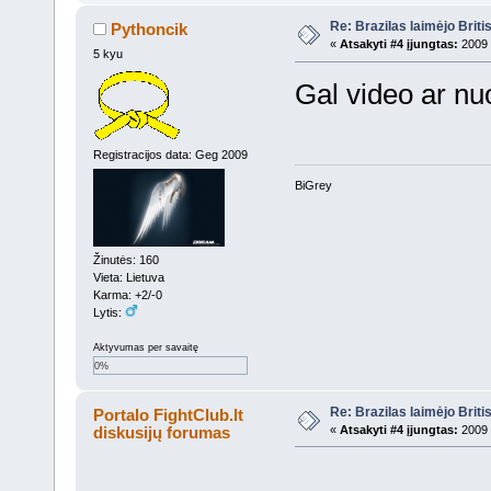
Re: Brazilas laimėjo Brit
Pythoncik
«
Atsakyti #4 įjungtas:
2009 
5 kyu
Gal video ar nu
Registracijos data: Geg 2009
BiGrey
Žinutės: 160
Vieta: Lietuva
Karma: +2/-0
Lytis:
Aktyvumas per savaitę
0%
Re: Brazilas laimėjo Brit
Portalo FightClub.lt
diskusijų forumas
«
Atsakyti #4 įjungtas:
2009 