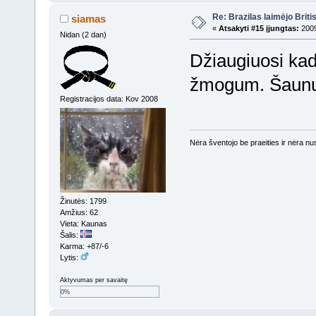
Re: Brazilas laimėjo Brit
siamas
«
Atsakyti #15 įjungtas:
2009
Nidan (2 dan)
Džiaugiuosi ka
žmogum. Šaun
Registracijos data: Kov 2008
Nėra šventojo be praeities ir nėra nusi
Žinutės: 1799
Amžius: 62
Vieta: Kaunas
Šalis:
Karma: +87/-6
Lytis:
Aktyvumas per savaitę
0%