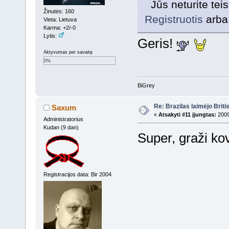
Jūs neturite tei
Žinutės: 160
Registruotis
arb
Vieta: Lietuva
Karma: +2/-0
Lytis:
Geris!
Aktyvumas per savaitę
0%
BiGrey
Re: Brazilas laimėjo Brit
Saxum
«
Atsakyti #11 įjungtas:
2009
Administratorius
Kudan (9 dan)
Super, graži ko
Registracijos data: Bir 2004