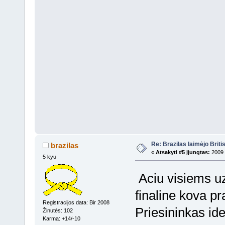
Re: Brazilas laimėjo Brit
brazilas
«
Atsakyti #5 įjungtas:
2009 
5 kyu
Aciu visiems u
finaline kova p
Registracijos data: Bir 2008
Priesininkas ide
Žinutės: 102
Karma: +14/-10