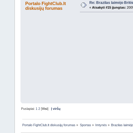
Re: Brazilas laimėjo Brit
Portalo FightClub.lt
diskusijų forumas
«
Atsakyti #15 įjungtas:
2009
Puslapiai:
1
2
[
Visi
]
Į viršų
Portalo FightClub.lt diskusijų forumas
»
Sportas
»
Imtynės
»
Brazilas laimėj