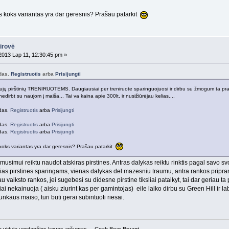
švis koks variantas yra dar geresnis? Prašau patarkit
airovė
013 Lap 11, 12:30:45 pm »
odas.
Registruotis
arba
Prisijungti
jų pirštinių TRENIRUOTĖMS. Daugiausiai per treniruote sparinguojuosi ir dirbu su žmogum ta prasme
nedirbt su naujom į maiša... Tai va kaina apie 300lt, ir nusižiūrėjau kelias....
odas.
Registruotis
arba
Prisijungti
odas.
Registruotis
arba
Prisijungti
odas.
Registruotis
arba
Prisijungti
is koks variantas yra dar geresnis? Prašau patarkit
usimui reiktu naudot atskiras pirstines. Antras dalykas reiktu rinktis pagal savo svor
as pirstines sparingams, vienas dalykas del mazesniu traumu, antra rankos priprant
u vaiksto rankos, jei sugebesi su didesne pirstine tiksliai pataikyt, tai dar geriau t
iai nekainuoja ( aisku ziurint kas per gamintojas) eile laiko dirbu su Green Hill ir l
sunkaus maiso, turi buti gerai subintuoti riesai.
jo viduje verdančios kovos aršumas. – Coah Bear Bryant