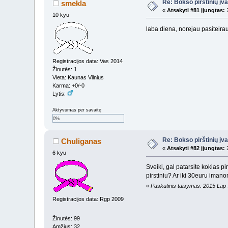
Re: Bokso pirštinių įv
smekla
«
Atsakyti #81 įjungtas:
2
10 kyu
laba diena, norejau pasiteirau
Registracijos data: Vas 2014
Žinutės: 1
Vieta: Kaunas Vilnius
Karma: +0/-0
Lytis:
Aktyvumas per savaitę
0%
Re: Bokso pirštinių įv
Chuliganas
«
Atsakyti #82 įjungtas:
2
6 kyu
Sveiki, gal patarsite kokias pi
pirstiniu? Ar iki 30euru iman
«
Paskutinis taisymas: 2015 Lap
Registracijos data: Rgp 2009
Žinutės: 99
Amžius: 32