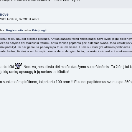
airovė
013 Grd 06, 02:28:31 am »
odas.
Registruotis
arba
Prisijungti
imui reiktu naudot atskiras pirstines. Antras dalykas reiktu rinktis pagal savo svori, jeigu esi lengv
vienas dalykas del mazesniu traumu, antra rankos pripranta prie didesnio svorio, tada uzsidejus va
liai pataikyt, tai dar geriau ta padarysi po to su maziasne. O maisui must yra atskiros pirstinaites,
i patenkintas, tik i teipa ant krumpliu visada dedu daugiau binto, na aisku ir dirbant ant sunkaus mais
asireiški
Nors va, nesutiksiu dėl maišo daužymo su pirštinėmis. Tu žiūri į tai ka
jokių rankų apsaugų ir jų rankos tai išlaiko!
o sunkesnėm pirštinėm, tai pritariu 100 proc.!!! Esu net papildomus svorius po 250 