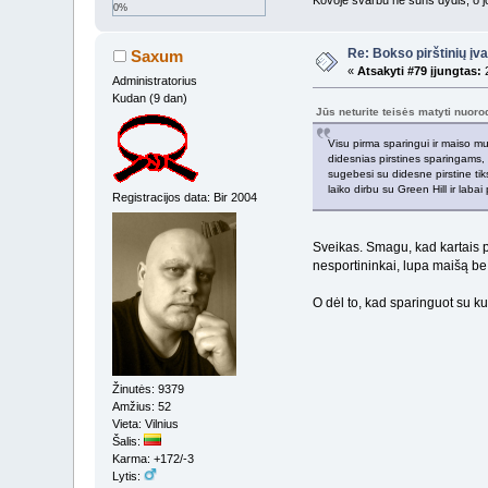
0%
Re: Bokso pirštinių įv
Saxum
«
Atsakyti #79 įjungtas:
2
Administratorius
Kudan (9 dan)
Jūs neturite teisės matyti nuor
Visu pirma sparingui ir maiso mus
didesnias pirstines sparingams, 
sugebesi su didesne pirstine tiks
laiko dirbu su Green Hill ir laba
Registracijos data: Bir 2004
Sveikas. Smagu, kad kartais p
nesportininkai, lupa maišą be 
O dėl to, kad sparinguot su ku
Žinutės: 9379
Amžius: 52
Vieta: Vilnius
Šalis:
Karma: +172/-3
Lytis: