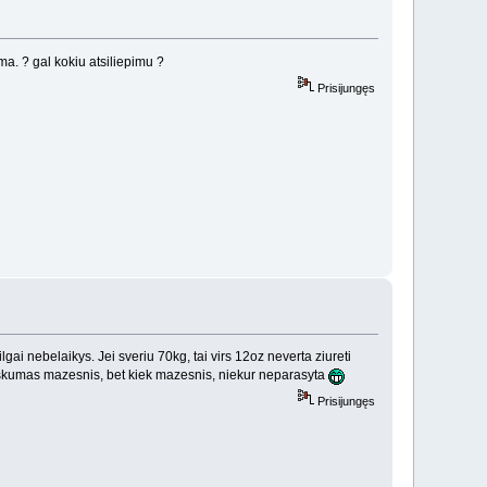
ma. ? gal kokiu atsiliepimu ?
Prisijungęs
lgai nebelaikys. Jei sveriu 70kg, tai virs 12oz neverta ziureti
mziskumas mazesnis, bet kiek mazesnis, niekur neparasyta
Prisijungęs