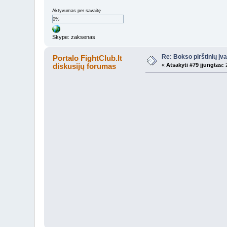
Aktyvumas per savaitę
0%
Skype: zaksenas
Re: Bokso pirštinių įv
Portalo FightClub.lt
diskusijų forumas
«
Atsakyti #79 įjungtas:
2