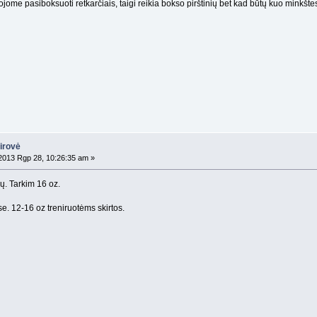
ojome pasiboksuoti retkarčiais, taigi reikia bokso pirštinių bet kad būtų kuo minkšt
airovė
013 Rgp 28, 10:26:35 am »
ų. Tarkim 16 oz.
. 12-16 oz treniruotėms skirtos.