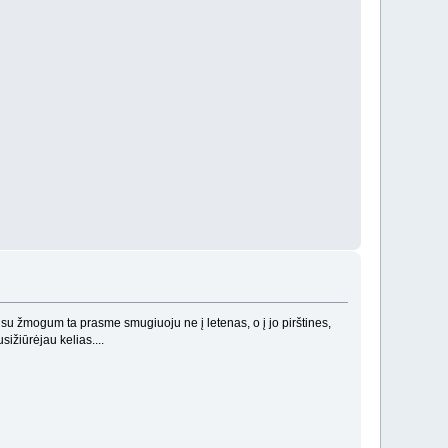
su žmogum ta prasme smugiuoju ne į letenas, o į jo pirštines,
sižiūrėjau kelias....