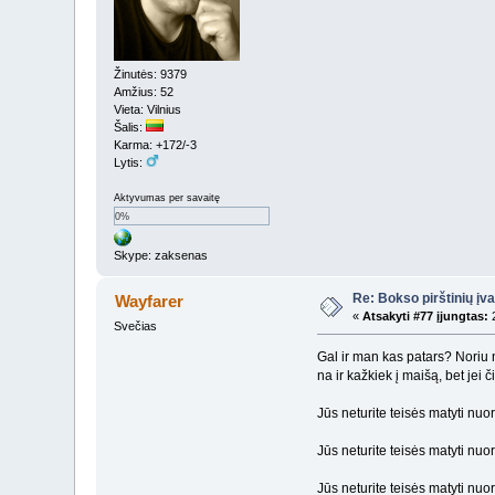
Žinutės: 9379
Amžius: 52
Vieta: Vilnius
Šalis:
Karma: +172/-3
Lytis:
Aktyvumas per savaitę
0%
Skype: zaksenas
Re: Bokso pirštinių įv
Wayfarer
«
Atsakyti #77 įjungtas:
2
Svečias
Gal ir man kas patars? Noriu 
na ir kažkiek į maišą, bet jei 
Jūs neturite teisės matyti nu
Jūs neturite teisės matyti nu
Jūs neturite teisės matyti nu