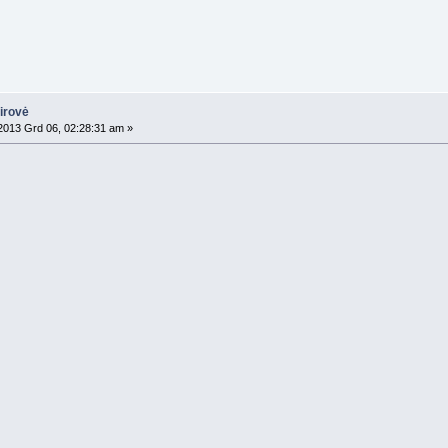
airovė
013 Grd 06, 02:28:31 am »