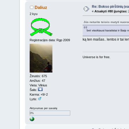
Re: Bokso pirštinių įv
Daliuz
«
Atsakyti #80 įjungtas:
2
2 kyu
Jūs neturite teisės matyti nuor
bet visokiausi karatistai ir šiaip
ką ten maišas.. lentos ir tai len
Registracijos data: Rgp 2009
Universe is for free.
Žinutės: 675
Amžius: 47
Vieta: Vilnius
Šalis:
Karma: +9/-2
Lytis:
Aktyvumas per savaitę
0%