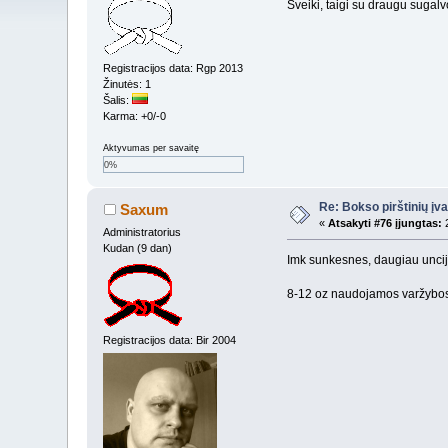
Sveiki, taigi su draugu sugalv
Registracijos data: Rgp 2013
Žinutės: 1
Šalis:
Karma: +0/-0
Aktyvumas per savaitę
0%
Re: Bokso pirštinių įv
Saxum
«
Atsakyti #76 įjungtas:
2
Administratorius
Kudan (9 dan)
Imk sunkesnes, daugiau uncij
8-12 oz naudojamos varžybose
Registracijos data: Bir 2004