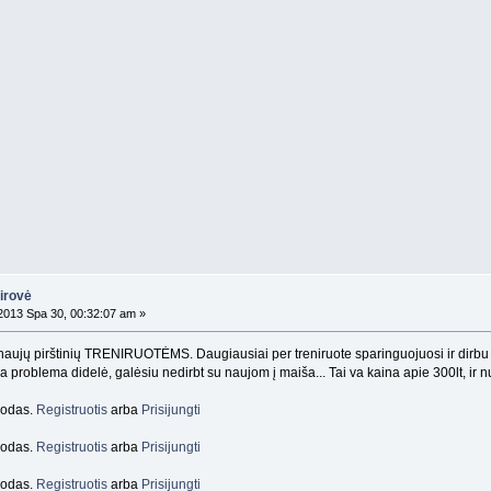
airovė
013 Spa 30, 00:32:07 am »
naujų pirštinių TRENIRUOTĖMS. Daugiausiai per treniruote sparinguojuosi ir dirbu 
čia problema didelė, galėsiu nedirbt su naujom į maiša... Tai va kaina apie 300lt, ir nu
orodas.
Registruotis
arba
Prisijungti
orodas.
Registruotis
arba
Prisijungti
orodas.
Registruotis
arba
Prisijungti