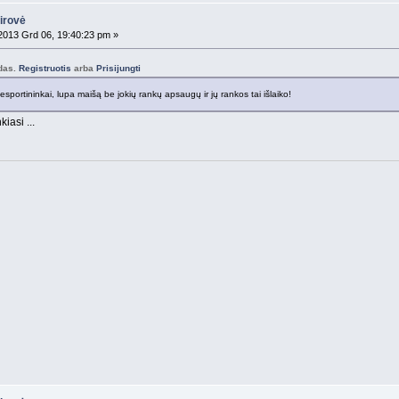
airovė
013 Grd 06, 19:40:23 pm »
odas.
Registruotis
arba
Prisijungti
 nesportininkai, lupa maišą be jokių rankų apsaugų ir jų rankos tai išlaiko!
kiasi ...