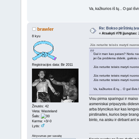
Va, kažkurios iš tų... O gal i
Re: Bokso pirštinių įv
brawler
«
Atsakyti #78 įjungtas:
2
8 kyu
Jūs neturite teisės matyti nuor
Gal ir man kas patars? Noriu nau
jei čia problema didelė, galėsiu 
Registracijos data: Bir 2011
Jūs neturite teisės matyti nuor
Jūs neturite teisės matyti nuor
Jūs neturite teisės matyti nuor
Va, kažkurios iš tų... O gal išv
Visu pirma sparingui ir maiso m
asmeniskai pripazystu didesni
Žinutės: 42
arba blyncikus kur kas lengvia
Vieta: Wasteland
pirstinaites, kurios beje brang
Šalis:
binto, na aisku ir dirbant ant 
Karma: +3/-0
Lytis:
Aktyvumas per savaitę
Kovoje svarbu ne šuns dydis, o 