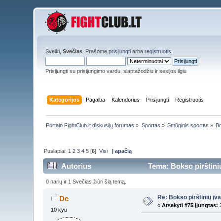
Sveiki,
Svečias
. Prašome
prisijungti
arba
registruotis
.
Prisijungti su prisijungimo vardu, slaptažodžiu ir sesijos ilgiu
Kategorijos
Pagalba
Kalendorius
Prisijungti
Registruotis
Portalo FightClub.lt diskusijų forumas
»
Sportas
»
Smūginis sportas
»
Bo
Puslapiai:
1
2
3
4
5
[
6
]
Visi
Į apačią
Autorius
Tema: Bokso pirštinių
0 narių ir 1 Svečias žiūri šią temą.
Re: Bokso pirštinių įv
Dc
«
Atsakyti #75 įjungtas:
2
10 kyu