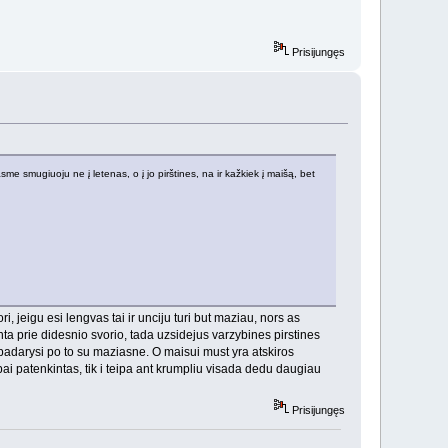
Prisijungęs
 smugiuoju ne į letenas, o į jo pirštines, na ir kažkiek į maišą, bet
i, jeigu esi lengvas tai ir unciju turi but maziau, nors as
a prie didesnio svorio, tada uzsidejus varzybines pirstines
a padarysi po to su maziasne. O maisui must yra atskiros
abai patenkintas, tik i teipa ant krumpliu visada dedu daugiau
Prisijungęs