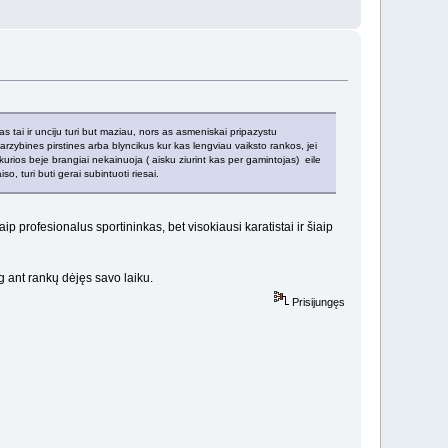
as tai ir unciju turi but maziau, nors as asmeniskai pripazystu
rzybines pirstines arba blyncikus kur kas lengviau vaiksto rankos, jei
 kurios beje brangiai nekainuoja ( aisku ziurint kas per gamintojas) eile
o, turi buti gerai subintuoti riesai.
ip profesionalus sportininkas, bet visokiausi karatistai ir šiaip
g ant rankų dėjęs savo laiku.
Prisijungęs