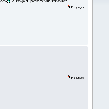
esnės
Gal kas galėtų parekomenduot kokias imt?
Prisijungęs
Prisijungęs