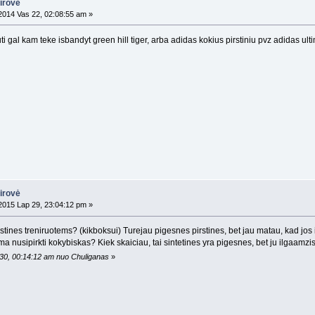
airovė
014 Vas 22, 02:08:55 am »
ti gal kam teke isbandyt green hill tiger, arba adidas kokius pirstiniu pvz adidas ulti
airovė
015 Lap 29, 23:04:12 pm »
rstines treniruotems? (kikboksui) Turejau pigesnes pirstines, bet jau matau, kad jos i
oma nusipirkti kokybiskas? Kiek skaiciau, tai sintetines yra pigesnes, bet ju ilgaa
 30, 00:14:12 am nuo Chuliganas
»