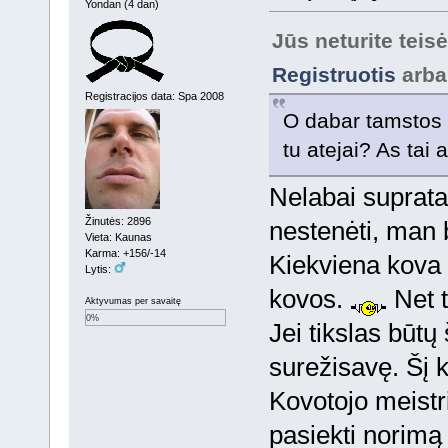
Yondan (4 dan)
Jūs neturite teis
Registruotis
arb
Registracijos data: Spa 2008
O dabar tamstos
tu atejai? As tai a
Nelabai suprata
Žinutės: 2896
nestenėti, man 
Vieta: Kaunas
Karma: +156/-14
Kiekviena kova 
Lytis:
kovos.
Net t
Aktyvumas per savaitę
0%
Jei tikslas būtų 
surežisavę. Šį ka
Kovotojo meist
pasiekti norimą 