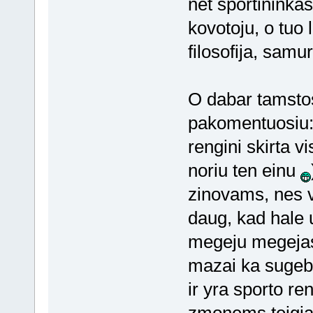
net sportininkas
kovotoju, o tuo 
filosofija, samu
O dabar tamsto
pakomentuosiu: K
rengini skirta v
noriu ten einu
zinovams, nes v
daug, kad hale u
megeju megejas
mazai ka sugeb
ir yra sporto re
zmonems teigiam