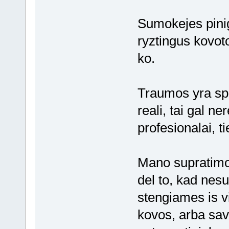
Sumokejes pinig
ryztingus kovoto
ko.
Traumos yra spo
reali, tai gal ne
profesionalai, t
Mano supratimo
del to, kad nesu
stengiames is v
kovos, arba save