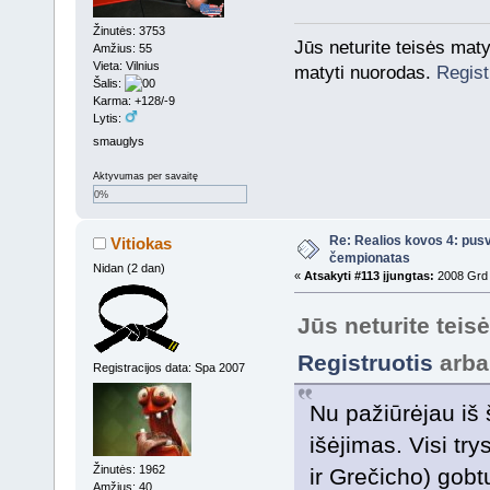
Žinutės: 3753
Jūs neturite teisės mat
Amžius: 55
Vieta: Vilnius
matyti nuorodas.
Regist
Šalis:
Karma: +128/-9
Lytis:
smauglys
Aktyvumas per savaitę
0%
Re: Realios kovos 4: pusv
Vitiokas
čempionatas
Nidan (2 dan)
«
Atsakyti #113 įjungtas:
2008 Grd 
Jūs neturite teis
Registruotis
arb
Registracijos data: Spa 2007
Nu pažiūrėjau iš 
išėjimas. Visi tr
Žinutės: 1962
ir Grečicho) gobt
Amžius: 40