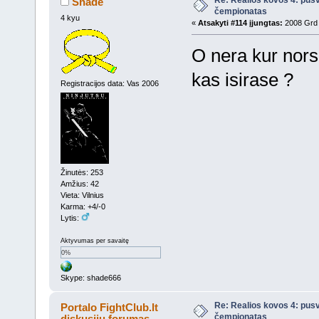
Re: Realios kovos 4: pusv
Shade
čempionatas
4 kyu
«
Atsakyti #114 įjungtas:
2008 Grd 
O nera kur nors 
kas isirase ?
Registracijos data: Vas 2006
Žinutės: 253
Amžius: 42
Vieta: Vilnius
Karma: +4/-0
Lytis:
Aktyvumas per savaitę
0%
Skype: shade666
Re: Realios kovos 4: pusv
Portalo FightClub.lt
čempionatas
diskusijų forumas