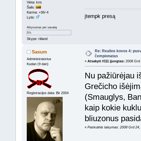
Vieta: kns
Šalis:
Karma: +36/-4
įtempk presą
Lytis:
Aktyvumas per savaitę
0%
Skype: ritland
Re: Realios kovos 4: pusv
Saxum
čempionatas
Administratorius
«
Atsakyti #111 įjungtas:
2008 Grd 
Kudan (9 dan)
Nu pažiūrėjau iš
Grečicho išėjima
Registracijos data: Bir 2004
(Smauglys, Band
kaip kokie kukl
bliuzonus pasid
«
Paskutinis taisymas: 2008 Grd 24