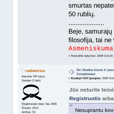
smurtas nepatei
50 rublių.
....................
Beje, samurajų
filosofija, tai ne
Asmeniskum
«
Paskutinis taisymas: 2008 Grd 20, 
Re: Realios kovos 4: pusv
radiatorius
čempionatas
Auksinis VIP narys
«
Atsakyti #107 įjungtas:
2008 Grd 
Sandan (3 dan)
Jūs neturite teis
Registruotis
arb
Registracijos data: Vas 2006
Žinutės: 2013
Nesuprantu kovo
Amžius: 53