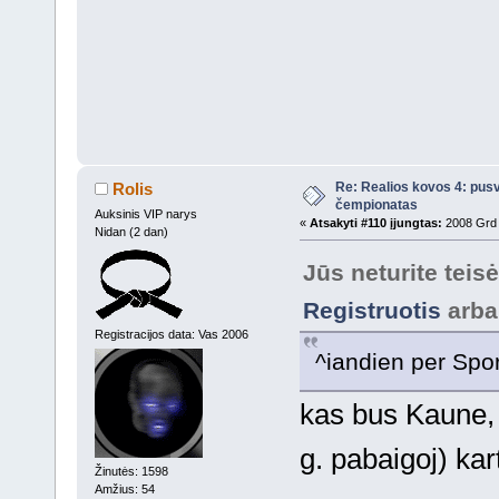
Re: Realios kovos 4: pusv
Rolis
čempionatas
Auksinis VIP narys
«
Atsakyti #110 įjungtas:
2008 Grd 
Nidan (2 dan)
Jūs neturite teis
Registruotis
arb
Registracijos data: Vas 2006
^iandien per Spor
kas bus Kaune, 
g. pabaigoj) ka
Žinutės: 1598
Amžius: 54