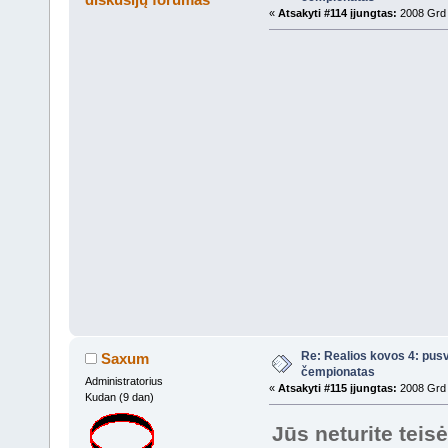
«
Atsakyti #114 įjungtas:
2008 Grd 
Re: Realios kovos 4: pusv
Saxum
čempionatas
Administratorius
«
Atsakyti #115 įjungtas:
2008 Grd 
Kudan (9 dan)
Jūs neturite teis