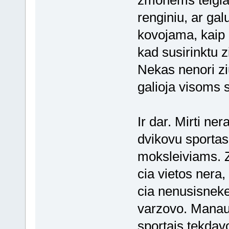
renginiu, ar gal
kovojama, kaip 
kad susirinktu zi
Nekas nenori ziu
galioja visoms
Ir dar. Mirti ner
dvikovu sportas
moksleiviams. Z
cia vietos nera, 
cia nenusisnekek
varzovo. Manau
sportais tekdavo