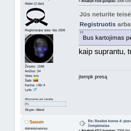
«
Atsakyti #116 įjungtas:
2008 Grd 
Nidan (2 dan)
Jūs neturite teis
Registruotis
arb
Registracijos data: Vas 2006
Bus kartojimas 
kaip suprantu, 
Žinutės: 1598
Amžius: 54
Vieta: kns
įtempk presą
Šalis:
Karma: +36/-4
Lytis:
Aktyvumas per savaitę
0%
Skype: ritland
Re: Realios kovos 4: pusv
Saxum
čempionatas
Administratorius
«
Atsakyti #117 įjungtas:
2009 Vas 