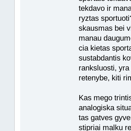
tekdavo ir mana
ryztas sportuoti
skausmas bei vi
manau daugumos
cia kietas sporta
sustabdantis kov
ranksluosti, yra 
retenybe, kiti ri
Kas mego trinti
analogiska situ
tas gatves gyv
stipriai malku r