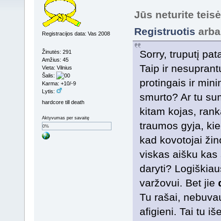
Jūs neturite teis
Registruotis
arb
Registracijos data: Vas 2008
Sorry, truputį pat
Žinutės: 291
Amžius: 45
Taip ir nesupran
Vieta: Vilnius
Šalis:
protingais ir mini
Karma: +10/-9
Lytis:
smurto? Ar tu su
hardcore till death
kitam kojas, rank
Aktyvumas per savaitę
traumos gyja, kie
0%
kad kovotojai žin
viskas aišku kas
daryti? Logiškiau
varžovui. Bet jie
Tu rašai, nebuvau
afigieni. Tai tu iš