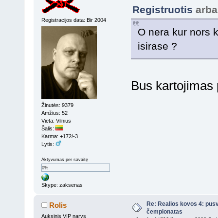
Registruotis
arb
Registracijos data: Bir 2004
O nera kur nors k
isirase ?
Bus kartojimas
Žinutės: 9379
Amžius: 52
Vieta: Vilnius
Šalis:
Karma: +172/-3
Lytis:
Aktyvumas per savaitę
0%
Skype: zaksenas
Re: Realios kovos 4: pusv
Rolis
čempionatas
Auksinis VIP narys