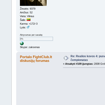
Žinutės: 9379
Amžius: 52
Vieta: Vilnius
Šalis:
Karma: +172/-3
Lytis:
Aktyvumas per savaitę
0%
Skype: zaksenas
Re: Realios kovos 4: pusv
Portalo FightClub.lt
čempionatas
diskusijų forumas
«
Atsakyti #109 įjungtas:
2008 Grd 