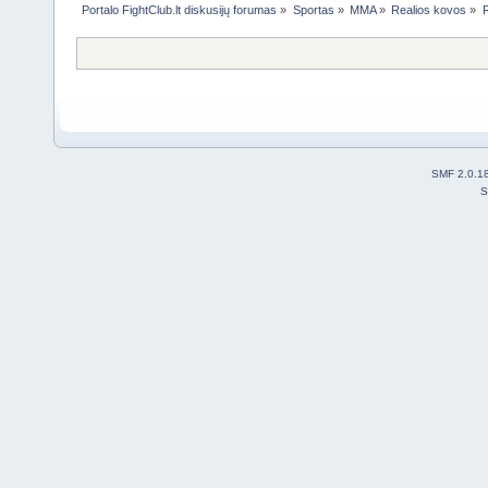
Portalo FightClub.lt diskusijų forumas
»
Sportas
»
MMA
»
Realios kovos
»
R
SMF 2.0.1
S