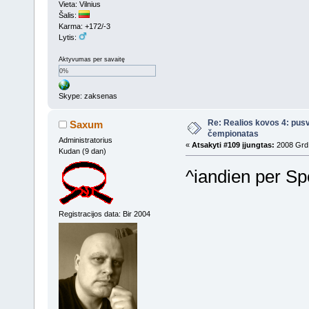
Vieta: Vilnius
Šalis:
Karma: +172/-3
Lytis:
Aktyvumas per savaitę
0%
Skype: zaksenas
Re: Realios kovos 4: pusv
Saxum
čempionatas
Administratorius
«
Atsakyti #109 įjungtas:
2008 Grd 
Kudan (9 dan)
^iandien per Spo
Registracijos data: Bir 2004