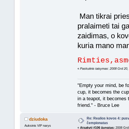
Man tikrai pries
pralaimeti tai g
zaidimas, o kovo
kuria mano many
Rimties,as
«
Paskutinis taisymas: 2008 Grd 20, 
"Empty your mind, be fo
cup, it becomes the cup,
in a teapot, it becomes 
friend." - Bruce Lee
Re: Realios kovos 4: pusv
dziudoka
čempionatas
Auksinis VIP narys
«
Atsakyti #106 įjungtas:
2008 Grd 