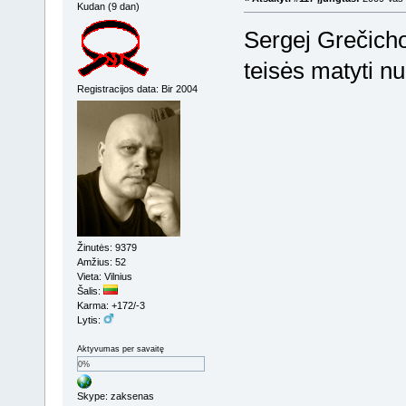
Kudan (9 dan)
Sergej Grečicho
teisės matyti n
Registracijos data: Bir 2004
Žinutės: 9379
Amžius: 52
Vieta: Vilnius
Šalis:
Karma: +172/-3
Lytis:
Aktyvumas per savaitę
0%
Skype: zaksenas