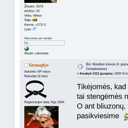
Žinutės: 9379
Amžius: 52
Vieta: Vilnius
Šalis:
Karma: +172/-3
Lytis:
Aktyvumas per savaitę
0%
Skype: zaksenas
Re: Realios kovos 4: pusv
Smauglys
čempionatas
Auksinis VIP narys
«
Atsakyti #112 įjungtas:
2008 Grd 
Rokudan (6 dan)
Tikėjomės, kad
tai stengėmės 
Registracijos data: Rgs 2004
O ant bliuzonų, 
pasikviesime