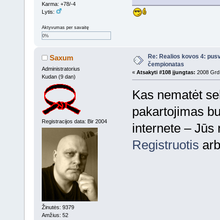
Karma: +78/-4
Lytis:
Aktyvumas per savaitę
0%
Re: Realios kovos 4: pusv
Saxum
čempionatas
Administratorius
«
Atsakyti #108 įjungtas:
2008 Grd 
Kudan (9 dan)
Kas nematėt sek
pakartojimas bu
Registracijos data: Bir 2004
internete – Jūs 
Registruotis
ar
Žinutės: 9379
Amžius: 52