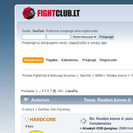
Sveiki,
Svečias
. Prašome
prisijungti
arba
registruotis
.
Prisijungti su prisijungimo vardu, slaptažodžiu ir sesijos ilgiu
Kategorijos
Pagalba
Kalendorius
Prisijungti
Registruotis
Portalo FightClub.lt diskusijų forumas
»
Sportas
»
MMA
»
Realios kovos
»
R
Puslapiai:
1
...
4
5
6
7
[
8
]
Visi
Į apačią
Autorius
Tema: Realios kovos 4: 
0 narių ir 1 Svečias žiūri šią temą.
Re: Realios kovos 4: pusv
HARDCORE
čempionatas
4 kyu
«
Atsakyti #105 įjungtas:
2008 Grd 