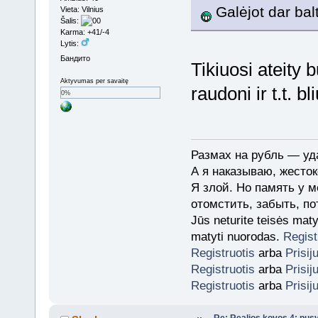
Galėjot dar bal
Vieta: Vilnius
Šalis:
Karma: +41/-4
Lytis:
Бандито
Tikiuosi ateity bu
Aktyvumas per savaitę
raudoni ir t.t. b
0%
Размах на рубль — уда
А я наказываю, жесток
Я злой. Но память у м
отомстить, забыть, по
Jūs neturite teisės mat
matyti nuorodas.
Regist
Registruotis
arba
Prisij
Registruotis
arba
Prisij
Registruotis
arba
Prisij