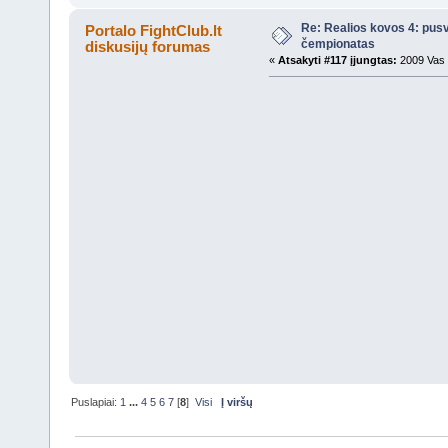
Re: Realios kovos 4: pusv
Portalo FightClub.lt
čempionatas
diskusijų forumas
«
Atsakyti #117 įjungtas:
2009 Vas 
Puslapiai:
1
...
4
5
6
7
[
8
]
Visi
Į viršų