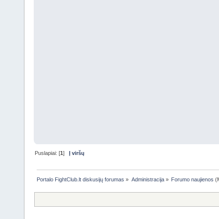
Puslapiai: [
1
]
Į viršų
Portalo FightClub.lt diskusijų forumas
»
Administracija
»
Forumo naujienos
(M