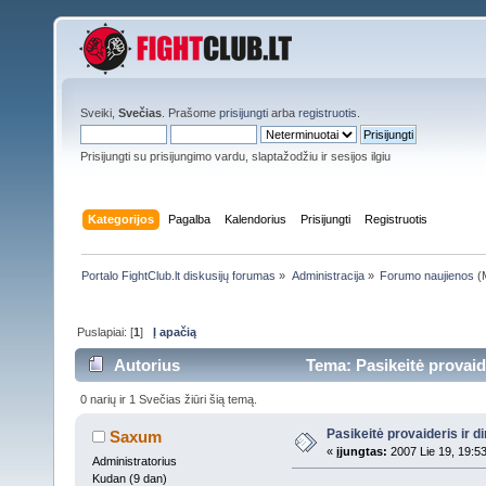
Sveiki,
Svečias
. Prašome
prisijungti
arba
registruotis
.
Prisijungti su prisijungimo vardu, slaptažodžiu ir sesijos ilgiu
Kategorijos
Pagalba
Kalendorius
Prisijungti
Registruotis
Portalo FightClub.lt diskusijų forumas
»
Administracija
»
Forumo naujienos
(M
Puslapiai: [
1
]
Į apačią
Autorius
Tema: Pasikeitė provaide
0 narių ir 1 Svečias žiūri šią temą.
Pasikeitė provaideris ir d
Saxum
«
įjungtas:
2007 Lie 19, 19:5
Administratorius
Kudan (9 dan)