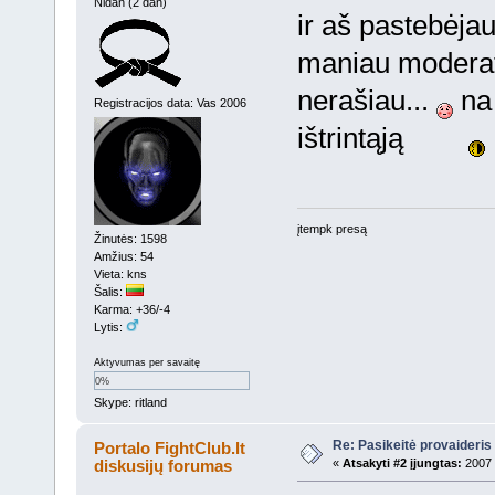
Nidan (2 dan)
ir aš pastebėja
maniau moderato
nerašiau...
na 
Registracijos data: Vas 2006
ištrintąją
įtempk presą
Žinutės: 1598
Amžius: 54
Vieta: kns
Šalis:
Karma: +36/-4
Lytis:
Aktyvumas per savaitę
0%
Skype: ritland
Re: Pasikeitė provaideris 
Portalo FightClub.lt
diskusijų forumas
«
Atsakyti #2 įjungtas:
2007 