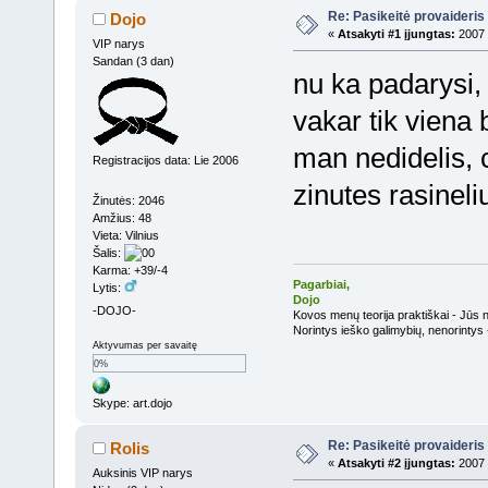
Re: Pasikeitė provaideris 
Dojo
«
Atsakyti #1 įjungtas:
2007 
VIP narys
Sandan (3 dan)
nu ka padarysi, 
vakar tik viena
man nedidelis, c
Registracijos data: Lie 2006
zinutes rasinel
Žinutės: 2046
Amžius: 48
Vieta: Vilnius
Šalis:
Karma: +39/-4
Pagarbiai,
Lytis:
Dojo
-DOJO-
Kovos menų teorija praktiškai - Jūs n
Norintys ieško galimybių, nenorintys 
Aktyvumas per savaitę
0%
Skype: art.dojo
Re: Pasikeitė provaideris 
Rolis
«
Atsakyti #2 įjungtas:
2007 
Auksinis VIP narys