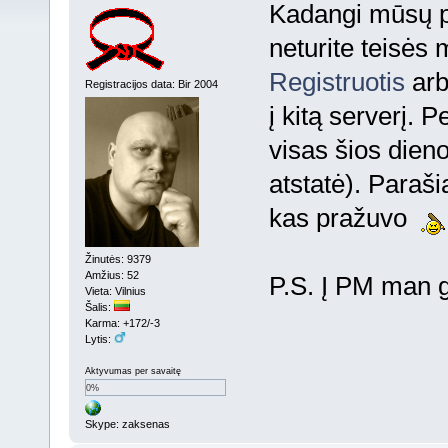
Kadangi mūsų pr
neturite teisės 
Registruotis
ar
Registracijos data: Bir 2004
į kitą serverį. 
visas šios dien
atstatė). Paraši
kas pražuvo
Žinutės: 9379
Amžius: 52
P.S. Į PM man g
Vieta: Vilnius
Šalis:
Karma: +172/-3
Lytis:
Aktyvumas per savaitę
0%
Skype: zaksenas