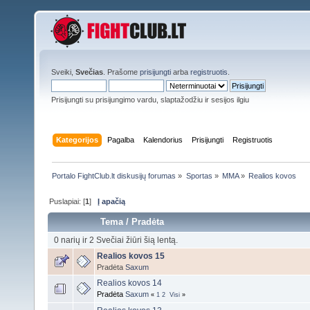
Sveiki,
Svečias
. Prašome
prisijungti
arba
registruotis
.
Prisijungti su prisijungimo vardu, slaptažodžiu ir sesijos ilgiu
Kategorijos
Pagalba
Kalendorius
Prisijungti
Registruotis
Portalo FightClub.lt diskusijų forumas
»
Sportas
»
MMA
»
Realios kovos
Puslapiai: [
1
]
Į apačią
Tema
/
Pradėta
0 narių ir 2 Svečiai žiūri šią lentą.
Realios kovos 15
Pradėta
Saxum
Realios kovos 14
Pradėta
Saxum
«
1
2
Visi
»