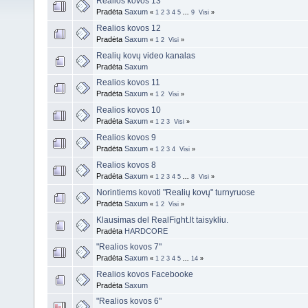
Realios kovos 13
Pradėta
Saxum
«
1
2
3
4
5
...
9
Visi
»
Realios kovos 12
Pradėta
Saxum
«
1
2
Visi
»
Realių kovų video kanalas
Pradėta
Saxum
Realios kovos 11
Pradėta
Saxum
«
1
2
Visi
»
Realios kovos 10
Pradėta
Saxum
«
1
2
3
Visi
»
Realios kovos 9
Pradėta
Saxum
«
1
2
3
4
Visi
»
Realios kovos 8
Pradėta
Saxum
«
1
2
3
4
5
...
8
Visi
»
Norintiems kovoti "Realių kovų" turnyruose
Pradėta
Saxum
«
1
2
Visi
»
Klausimas del RealFight.lt taisykliu.
Pradėta
HARDCORE
"Realios kovos 7"
Pradėta
Saxum
«
1
2
3
4
5
...
14
»
Realios kovos Facebooke
Pradėta
Saxum
"Realios kovos 6"