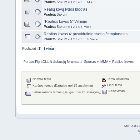
Pradėta
Saxum
«
1
2
3
4
5
...
14
»
Realių kovų lygos blog'as
Pradėta
Saxum
"Realios kovos 5" Vilniuje
Pradėta
Saxum
«
1
2
3
4
5
Visi
»
Realios kovos 4: pusvidutinio svorio čempionatas
Pradėta
Saxum
«
1
2
3
4
5
...
8
Visi
»
Puslapiai: [
1
]
Į viršų
Portalo FightClub.lt diskusijų forumas
»
Sportas
»
MMA
»
Realios kovos
Normali tema
Tema užrakinta
Lipni tema
Karštos temos (Daugiau nei 15 atsakymų)
Balsavimas
Labai karštos temos (Daugiau nei 25 atsakymų)
SMF 2.0.1
S