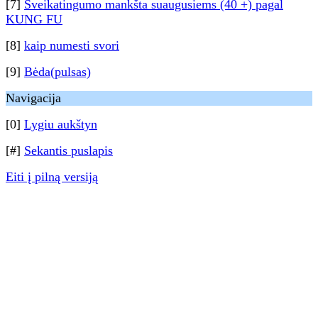
[7]
Sveikatingumo mankšta suaugusiems (40 +) pagal
KUNG FU
[8]
kaip numesti svori
[9]
Bėda(pulsas)
Navigacija
[0]
Lygiu aukštyn
[#]
Sekantis puslapis
Eiti į pilną versiją